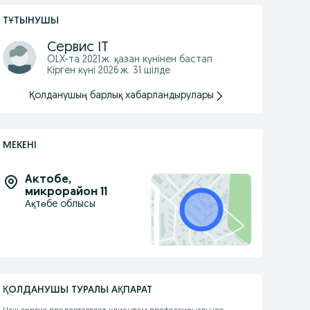
ТҰТЫНУШЫ
Сервис IT
OLX-та
2021 ж. қазан
күнінен бастап
Кірген күні 2026 ж. 31 шілде
Қолданушың барлық хабарландырулары
МЕКЕНІ
Актобе
,
микрорайон 11
Ақтөбе облысы
ҚОЛДАНУШЫ ТУРАЛЫ АҚПАРАТ