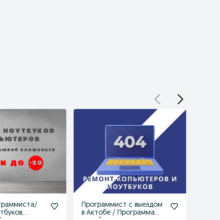
граммиста/
Программист с выездом
Комп
тбуков,
в Актобе / Программа
Ремон