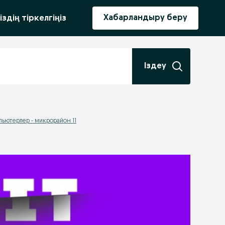
ыру
Хабарландыру беру
іздің тіркелгіңіз
Іздеу
ьютерлер - микрорайон 11