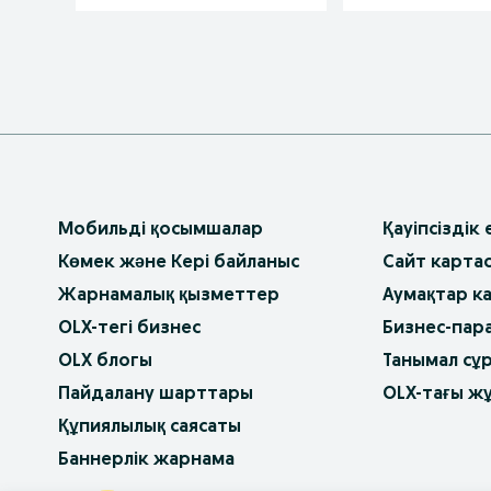
Мобильді қосымшалар
Қауіпсіздік
Көмек және Кері байланыс
Сайт карта
Жарнамалық қызметтер
Аумақтар к
OLX-тегі бизнес
Бизнес-пар
OLX блогы
Танымал сұ
Пайдалану шарттары
OLX-тағы ж
Құпиялылық саясаты
Баннерлік жарнама