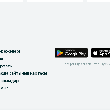
 ережелері
сы
Телефоныңа арналған тегін қосы
артасы
ақша сайтының картасы
ранымдар
ұмыс