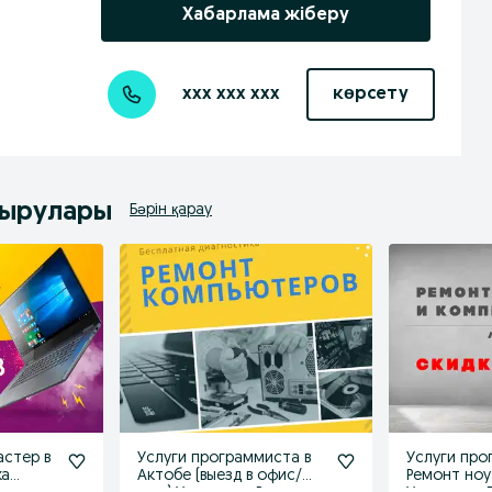
Хабарлама жіберу
xxx xxx xxx
көрсету
дырулары
Бәрін қарау
стер в
Услуги программиста в
Услуги про
ка
Актобе (выезд в офис/
Ремонт ноу