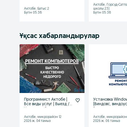
/ Установка Программ
Виндоус ( window
Программист
Актобе, Горсуд-Сатп
Актобе, Батыс 2
школы 23)
Бүгін 05:38
Бүгін 05:38
Ұқсас хабарландырулар
Программист Актобе |
Установка Windo
Все виды услуг | Выезд /
(Виндовс, виндоус
Установка Виндоус
Ремонт компьют
Актобе, микрорайон 12
Актобе, микрорайон
2026 ж. 04 тамыз
2026 ж. 06 тамыз