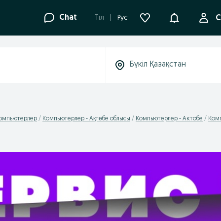
Ақпараттанд
Chat
Tіл
Рус
С
омпьютерлер
Компьютерлер - Ақтөбе облысы
Компьютерлер - Актобе
Комп