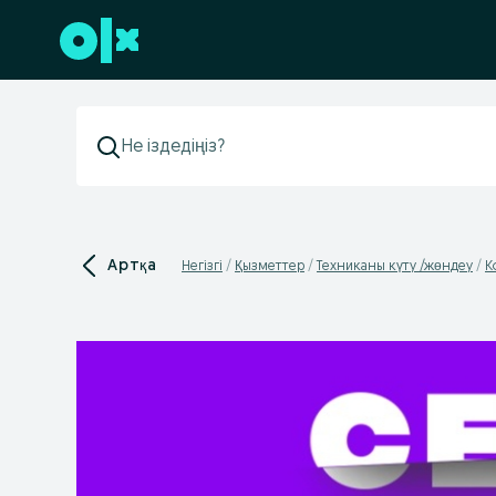
Төменгі деректемеге өту
Артқа
Негізгі
Қызметтер
Техниканы күту /жөндеу
К