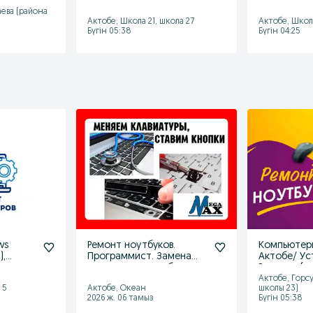
s
дом) Установка Виндоус
Установка 
Windows
аева (района
Актобе, Школа 21, школа 27
Актобе, Школа
Бүгін 05:38
Бүгін 04:25
ws
Ремонт ноутбуков.
Компьютер
),
Программист. Замена
Актобе/ Ус
еров
клавиатуры ноутбука
Виндоус ( 
Программи
Актобе, Горсу
 5
Актобе, Океан
школы 23)
2026 ж. 06 тамыз
Бүгін 05:38