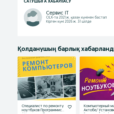
САТУШЫҒА ХАБАРЛАСУ
Сервис IT
OLX-та
2021 ж. қазан
күнінен бастап
Кірген күні 2026 ж. 31 шілде
Қолданушың барлық хабарлан
Специалист по ремонту
Компьютерный ма
ноутбуков Программист
Актобе/ Установ