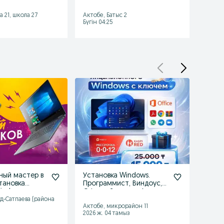
Проргам
ноутбукке кондыру
Ноут
Устан
 21, школа 27
Актобе, Батыс 2
Актобе
Бүгін 04:25
Бүгін 
ный мастер в
Установка Windows.
Устан
тановка
Программист, Виндоус,
Ремо
windows
Офис, айтишник Автокад
ноутб
ст
3D Max
прог
д-Сатпаева (района
Актобе, микрорайон 11
Актоб
2026 ж. 04 тамыз
2026 ж