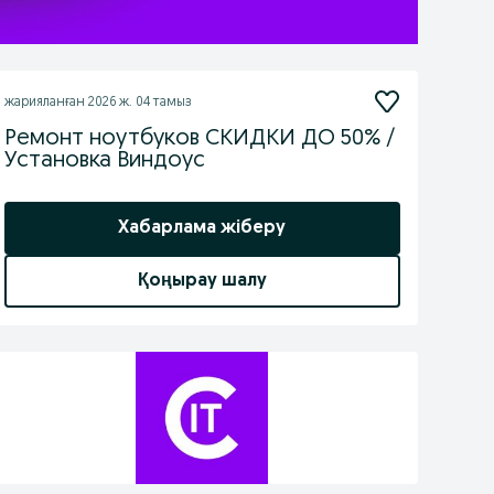
жарияланған
2026 ж. 04 тамыз
Ремонт ноутбуков СКИДКИ ДО 50% /
Установка Виндоус
Хабарлама жіберу
Қоңырау шалу