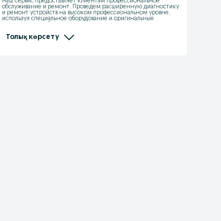
Наш сервис предоставляет клиентам профессиональное 
обслуживание и ремонт. Проведем расширенную диагностику 
и ремонт устройств на высоком профессиональном уровне, 
используя специальное оборудование и оригинальные 
запчасти. Все работы по ремонту производятся на 
профессиональном оборудовании и используется только 
качественные расходные материалы.
Толық көрсету