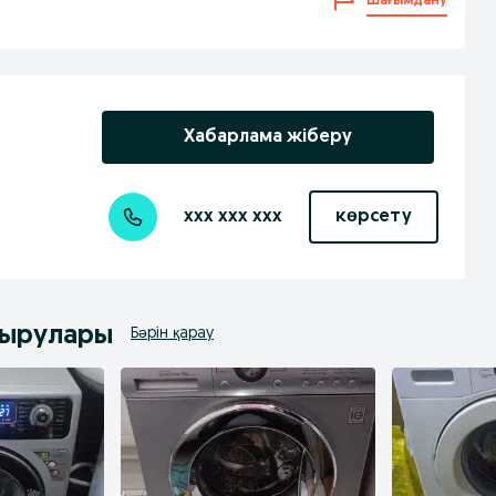
Шағымдану
Хабарлама жіберу
xxx xxx xxx
көрсету
дырулары
Бәрін қарау