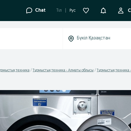
Ақпараттанд
Chat
Tіл
Рус
С
ұрмыстық техника
Тұрмыстық техника - Алматы облысы
Тұрмыстық техника 