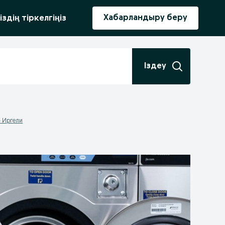
ыру
Хабарландыру беру
іздің тіркелгіңіз
Іздеу
- Иргели