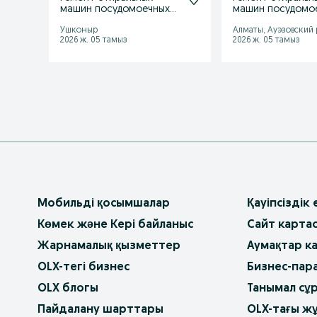
машин посудомоечных
машин посудомо
машин
машин
Ушконыр
Алматы, Ауэзовский
2026 ж. 05 тамыз
2026 ж. 05 тамыз
Мобильді қосымшалар
Қауіпсіздік
Көмек және Кері байланыс
Сайт карта
Жарнамалық қызметтер
Аумақтар к
OLX-тегі бизнес
Бизнес-пар
OLX блогы
Танымал сұ
Пайдалану шарттары
OLX-тағы ж