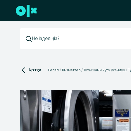
Төменгі деректемеге өту
Артқа
Негізгі
Қызметтер
Техниканы күту /жөндеу
Т