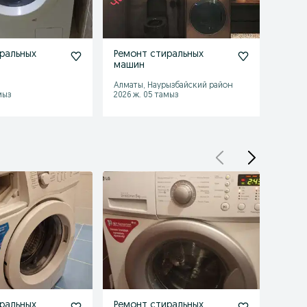
ральных
Ремонт стиральных
Ремо
машин
маши
Алматы, Наурызбайский район
Алматы
мыз
2026 ж. 05 тамыз
2026 ж
ральных
Ремонт стиральных
Ремо