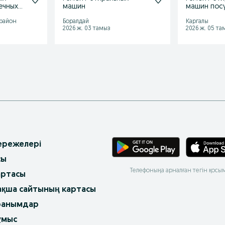
ечных
машин
машин пос
машин
 район
Боралдай
Каргалы
2026 ж. 03 тамыз
2026 ж. 05 та
 ережелері
сы
Телефоныңа арналған тегін қосы
артасы
ақша сайтының картасы
ранымдар
ұмыс