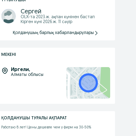
ТҰТЫНУШЫ
Сергей
OLX-та
2023 ж. ақпан
күнінен бастап
Кірген күні 2026 ж. 11 сәуір
Қолданушың барлық хабарландырулары
МЕКЕНІ
Иргели
,
Алматы облысы
ҚОЛДАНУШЫ ТУРАЛЫ АҚПАРАТ
Работаю 8 лет! Цены дешевле чем у фирм на 30-50%