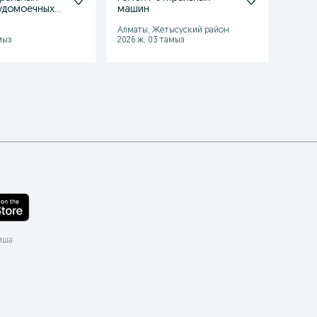
удомоечных
машин
маши
маши
Алматы, Жетысуский район
Каске
мыз
2026 ж. 03 тамыз
2026 ж
мша