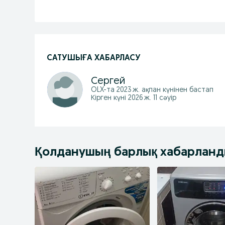
САТУШЫҒА ХАБАРЛАСУ
Сергей
OLX-та
2023 ж. ақпан
күнінен бастап
Кірген күні 2026 ж. 11 сәуір
Қолданушың барлық хабарлан