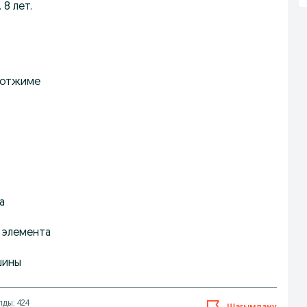
 8 лет.
и отжиме
а
 элемента
шины
лды: 424