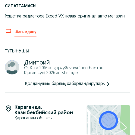
СИПАТТАМАСЫ
Решетка радиатора Exeed VX новая оригинал авто магазин
Шағымдану
ТҰТЫНУШЫ
Дмитрий
OLX-та
2016 ж. қыркүйек
күнінен бастап
Кірген күні 2026 ж. 31 шілде
Қолданушың барлық хабарландырулары
Караганда
,
Казыбекбийский район
Қараганды облысы