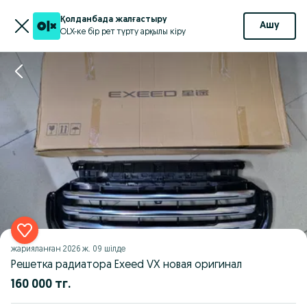
Қолданбада жалғастыру
Ашу
OLX-ке бір рет түрту арқылы кіру
жарияланған
2026 ж. 09 шілде
Решетка радиатора Exeed VX новая оригинал
160 000 тг.