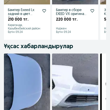
Бампер Exeed Lx
Бампер в сборе
Зап
задний в цвет
EXEED VX оригинал
Кит
белый чемчуг с
новый
210 000 тг.
220 000 тг.
50 
накладкой в
Караганда,
наличии новый
Казыбекбийский район
Нуркен
Нур
Бүгін 09:24
Бүгін 09:24
Бүгі
Ұқсас хабарландырулар