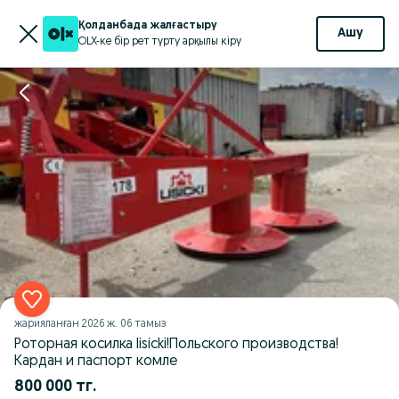
Қолданбада жалғастыру
Ашу
OLX-ке бір рет түрту арқылы кіру
жарияланған
2026 ж. 06 тамыз
Роторная косилка lisicki!Польского производства!
Кардан и паспорт комле
800 000 тг.