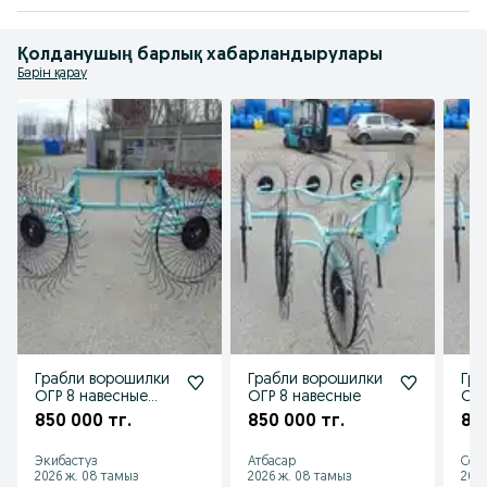
Қолданушың барлық хабарландырулары
Бәрін қарау
Грабли ворошилки
Грабли ворошилки
Гра
ОГР 8 навесные
ОГР 8 навесные
ОГР
двусторонние
дву
850 000 тг.
850 000 тг.
85
производство
Россия
Экибастуз
Атбасар
Сем
2026 ж. 08 тамыз
2026 ж. 08 тамыз
2026