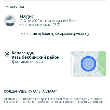
ТҰТЫНУШЫ
Надир
OLX-та
2020 ж. тамыз
күнінен бастап
Кеше кірген уақыты 05:31
Қолданушың барлық хабарландырулары
Караганда
,
Казыбекбийский район
Қараганды облысы
ҚОЛДАНУШЫ ТУРАЛЫ АҚПАРАТ
официальные представители завода Lisicki M-agro. поставляем технику 
для Казахстанского рынка более 10 лет для упрощеня работы аграриев!