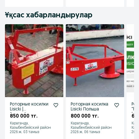
Ұқсас хабарландырулар
Роторные косилки
Роторная косилка
Рот
Lisicki |
Lisicki Польша
"FMR
Европейское
1,65
850 000 тг.
800 000 тг.
63
качество
Караганда,
Караганда,
Кар
Казыбекбийский район
Казыбекбийский район
Каз
2026 ж. 03 тамыз
2026 ж. 06 тамыз
2026