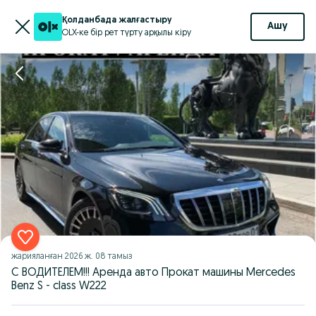
Қолданбада жалғастыру
Ашу
OLX-ке бір рет түрту арқылы кіру
жарияланған
2026 ж. 08 тамыз
С ВОДИТЕЛЕМ!!! Аренда авто Прокат машины Mercedes
Benz S - class W222