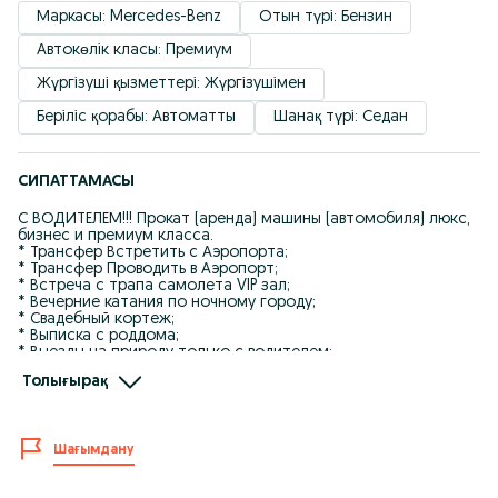
Маркасы: Mercedes-Benz
Отын түрі: Бензин
Автокөлік класы: Премиум
Жүргізуші қызметтері: Жүргізушімен
Беріліс қорабы: Автоматты
Шанақ түрі: Седан
СИПАТТАМАСЫ
С ВОДИТЕЛЕМ!!! Прокат (аренда) машины (автомобиля) люкс,
бизнес и премиум класса.
* Трансфер Встретить с Аэропорта;
* Трансфер Проводить в Аэропорт;
* Встреча с трапа самолета VIP зал;
* Вечерние катания по ночному городу;
* Свадебный кортеж;
* Выписка с роддома;
* Выезды на природу только с водителем;
* Форма оплаты любая, предоставляем все необходимые
Толығырақ
документы;
* Предоставление охраны (телохранитель);
* Предоставление Гида (можно на иностранном языке);
* Предоставление Переводчика (можно на иностранном
Шағымдану
языке);
* Предоставление Тур-поездок по городу;
* Предоставление услуг нерезидентам (иностранным лицам)