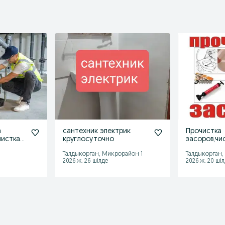
а
сантехник электрик
Прочистка
чистка
круглосуточно
засоров,чи
опление
канализаци
Талдыкорган, Микрорайон 1
Талдыкорган,
2026 ж. 26 шілде
2026 ж. 20 ші