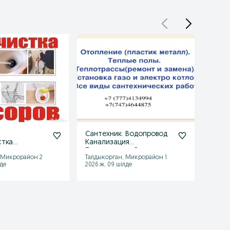
Сантехник. Водопровод
санте
стка
Канализация
круг
и
Теплотрассы Сантехника
 Микрорайон 2
Талдыкорган, Микрорайон 1
Талды
лде
2026 ж. 09 шілде
2026 ж