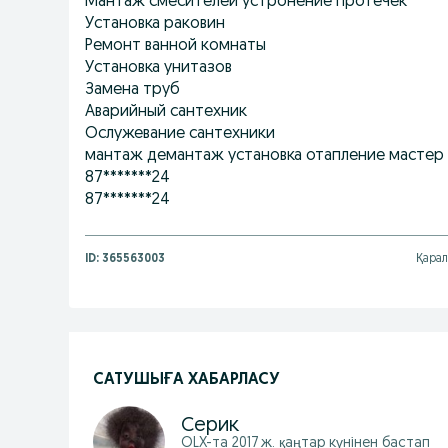
Мантаж смесителей устронение протечек
Установка раковин
Ремонт ванной комнаты
Установка унитазов
Замена труб
Аварийный сантехник
Ослужевание сантехники
мантаж демантаж установка отапление мастер н
87*******24
87*******24
ID:
365563003
Қарал
САТУШЫҒА ХАБАРЛАСУ
Серик
OLX-та
2017 ж. қаңтар
күнінен бастап