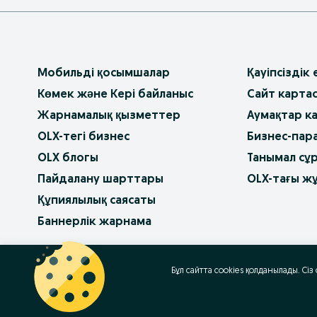
Мобильді қосымшалар
Қауіпсіздік
Көмек және Кері байланыс
Сайт карта
Жарнамалық қызметтер
Аумақтар к
OLX-тегі бизнес
Бизнес-пар
OLX блогы
Танымал сұ
Пайдалану шарттары
OLX-тағы ж
Құпиялылық саясаты
Баннерлік жарнама
OLX.bg
OLX.pl
OLX.ro
OLX.ua
OLX.pt
Бұл сайтта cookies қолданылады. Сіз