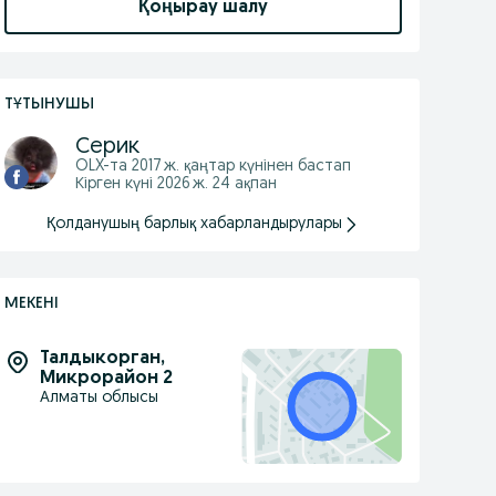
Қоңырау шалу
ТҰТЫНУШЫ
Серик
OLX-та
2017 ж. қаңтар
күнінен бастап
Кірген күні 2026 ж. 24 ақпан
Қолданушың барлық хабарландырулары
МЕКЕНІ
Талдыкорган
,
Микрорайон 2
Алматы облысы