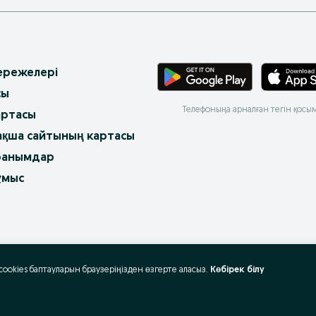
 ережелері
сы
Телефоныңа арналған тегін қосы
артасы
ақша сайтының картасы
ранымдар
ұмыс
 cookies баптауларын браузеріңізден өзгерте аласыз.
Көбірек білу