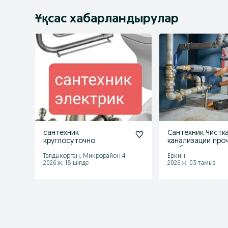
Ұқсас хабарландырулар
сантехник
Сантехник Чистк
круглосуточно
канализации про
труб, ремонт от
Талдыкорган, Микрорайон 4
Еркин
2026 ж. 18 шілде
2026 ж. 03 тамыз