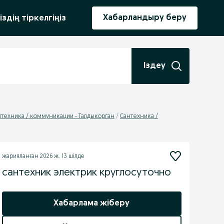
ыру
Хабарландыру беру
іздің тіркелгіңіз
Іздеу
нтехника / коммуникации - Талдыкорган
Сантехника /
жарияланған
2026 ж. 13 шілде
сантехник электрик круглосуточно
Хабарлама жіберу