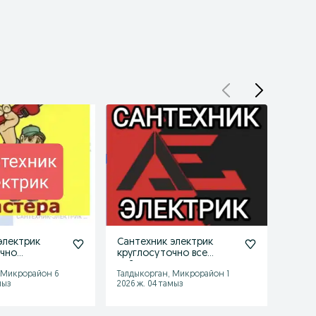
электрик
Сантехник электрик
санте
очно
круглосуточно все
круг
н
районы
 Микрорайон 6
Талдыкорган, Микрорайон 1
Талды
мыз
2026 ж. 04 тамыз
2026 ж