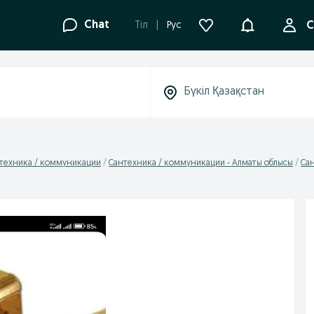
Ақпараттанд
Chat
Tіл
Рус
С
техника / коммуникации
Сантехника / коммуникации - Алматы облысы
Са