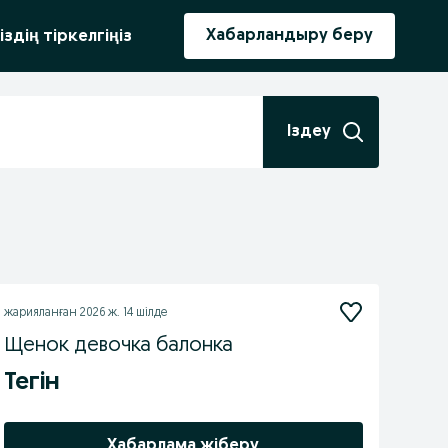
ыру
Хабарландыру беру
іздің тіркелгіңіз
Іздеу
жарияланған
2026 ж. 14 шілде
Щенок девочка балонка
Тегін
Хабарлама жіберу