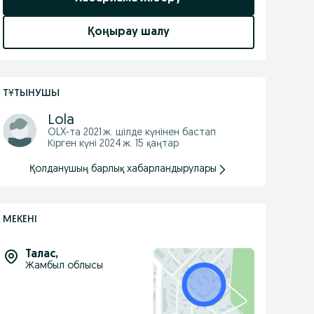
Қоңырау шалу
ТҰТЫНУШЫ
Lola
OLX-та
2021 ж. шілде
күнінен бастап
Кірген күні 2024 ж. 15 қаңтар
Қолданушың барлық хабарландырулары
МЕКЕНІ
Талас
,
Жамбыл облысы