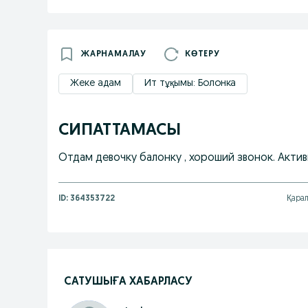
ЖАРНАМАЛАУ
КӨТЕРУ
Жеке адам
Ит тұқымы: Болонка
СИПАТТАМАСЫ
Отдам девочку балонку , хороший звонок. Активн
ID:
364353722
Қарал
САТУШЫҒА ХАБАРЛАСУ