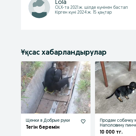
Lola
OLX-та
2021 ж. шілде
күнінен бастап
Кірген күні 2024 ж. 15 қаңтар
Ұқсас хабарландырулар
Щенки в Добрые руки
Продам собачку 
Наполовину пинч
Тегін беремін
такса
10 000 тг.