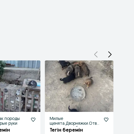
ак породы
Милые
Щенк
брые руки
щенята.Дворняжки.Отве
Тегі
тственным обращатся.
емін
Тегін беремін