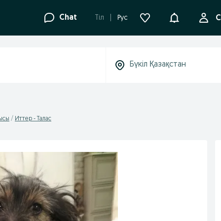
Ақпараттанд
Chat
Tіл
Рус
С
ысы
Иттер - Талас