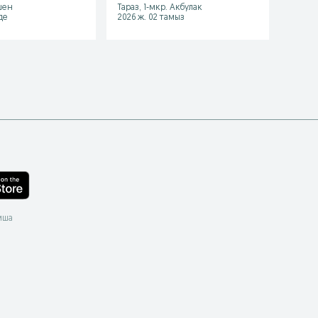
шен
Тараз, 1-мкр. Акбулак
Тараз,
де
2026 ж. 02 тамыз
2026 ж
мша