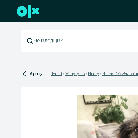
Төменгі деректемеге өту
Артқа
Негізгі
Жануарлар
Иттер
Иттер - Жамбыл обл