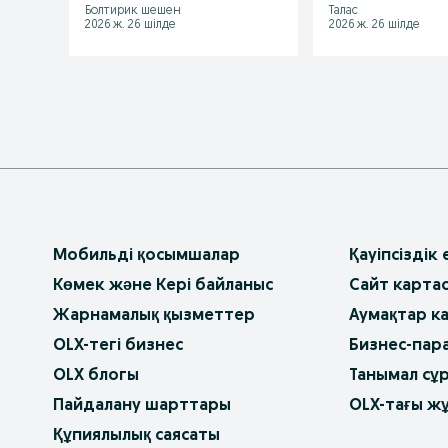
Болтирик шешен
Талас
2026 ж. 26 шілде
2026 ж. 26 шілде
Мобильді қосымшалар
Қауіпсіздік
Көмек және Кері байланыс
Сайт карта
Жарнамалық қызметтер
Аумақтар к
OLX-тегі бизнес
Бизнес-пар
OLX блогы
Танымал сұ
Пайдалану шарттары
OLX-тағы ж
Құпиялылық саясаты