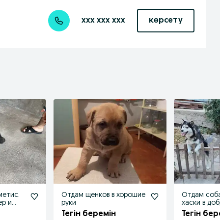
xxx xxx xxx
көрсету
метис.
Отдам щенков в хорошие
Отдам соб
ер и
руки
хаски в до
Тегін беремін
Тегін бер