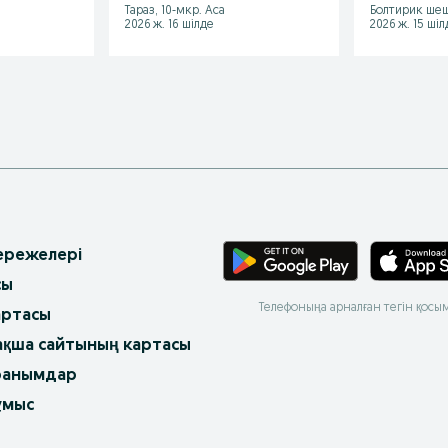
Тараз, 10-мкр. Аса
Болтирик ше
2026 ж. 16 шілде
2026 ж. 15 шіл
 ережелері
сы
Телефоныңа арналған тегін қосы
артасы
ақша сайтының картасы
ранымдар
ұмыс