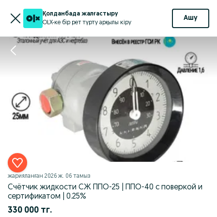
Қолданбада жалғастыру
Ашу
OLX-ке бір рет түрту арқылы кіру
жарияланған
2026 ж. 06 тамыз
Счётчик жидкости СЖ ППО-25 | ППО-40 с поверкой и
сертификатом | 0.25%
330 000 тг.