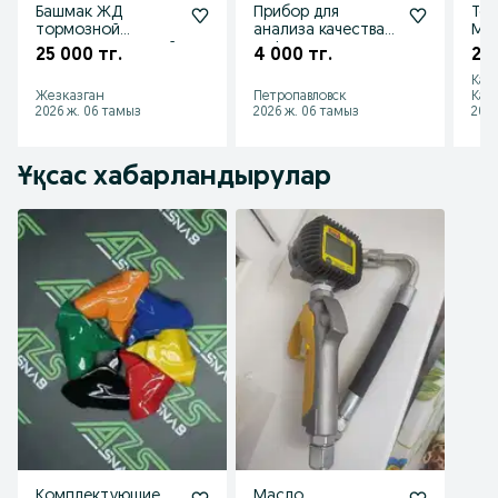
Башмак ЖД
Прибор для
Топ
тормозной
анализа качества
МБС
железнодорожный
нефтепродуктов
авт
25 000 тг.
4 000 тг.
2 5
горочный 8739.00
ста
Кар
СБ.
Жезказган
Петропавловск
Каз
2026 ж. 06 тамыз
2026 ж. 06 тамыз
2026
Ұқсас хабарландырулар
Комплектующие
Масло