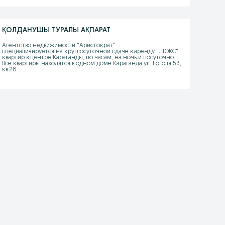
ҚОЛДАНУШЫ ТУРАЛЫ АҚПАРАТ
Агентство недвижимости "Аристократ" 

специализируется на круглосуточной сдаче в аренду "ЛЮКС" 
квартир в центре Караганды, по часам, на ночь и посуточно. 
Все квартиры находятся в одном доме Караганда ул. Гоголя 53, 
кв 28