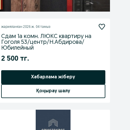
жарияланған
2026 ж. 04 тамыз
Сдам 1а комн. ЛЮКС квартиру на
Гоголя 53/центр/Н.Абдирова/
Юбилейный
2 500 тг.
Хабарлама жіберу
Қоңырау шалу