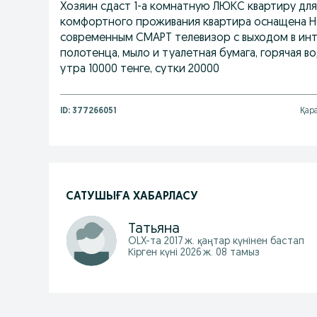
Хозяин сдаст 1-а комнатную ЛЮКС квартиру дл
комфортного проживания квартира оснащена 
современным СМАРТ телевизор с выходом в инте
полотенца, мыло и туалетная бумага, горячая вод
утра 10000 тенге, сутки 20000
ID:
377266051
Қара
САТУШЫҒА ХАБАРЛАСУ
Татьяна
OLX-та
2017 ж. қаңтар
күнінен бастап
Кірген күні 2026 ж. 08 тамыз