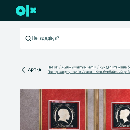
Төменгі деректемеге өту
Негізгі
Жылжымайтын мүлік
Күнделікті жалға б
Артқа
Пәтер жалдау тәулік / сағат - Казыбекбийский ра