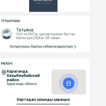
ТҰТЫНУШЫ
Татьяна
OLX-та
2017 ж. қаңтар
күнінен бастап
Кірген күні 2026 ж. 08 тамыз
Қолданушың барлық хабарландырулары
МЕКЕНІ
Караганда,
Казыбекбийский
район
Қараганды облысы
Картадан орынды қараңыз