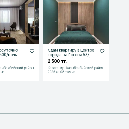
осуточно
Сдам квартиру в центре
Сдам 
2500/ночь
города на Гоголя 53/
центр
лейный/
Юбилейный/Боулинг/
10000
2 500 тг.
2 500
голя
НАбдирова
Гогол
азыбекбийский район
Караганда, Казыбекбийский район
Карага
мыз
2026 ж. 08 тамыз
2026 ж