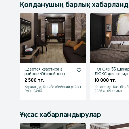
Қолданушың барлық хабарлан
Сдаётся квартира в
ГОГОЛЯ 53 Шика
районе Юбилейного
ЛЮКС для солид
магазина, Боулинга/час/
людей/почасово 
2 500 тг.
10 000 тг.
ночь/сутки
ночь 10000
Караганда, Казыбекбийский район
Караганда, Казыбек
Бүгін 04:03
2026 ж. 09 тамыз
Ұқсас хабарландырулар