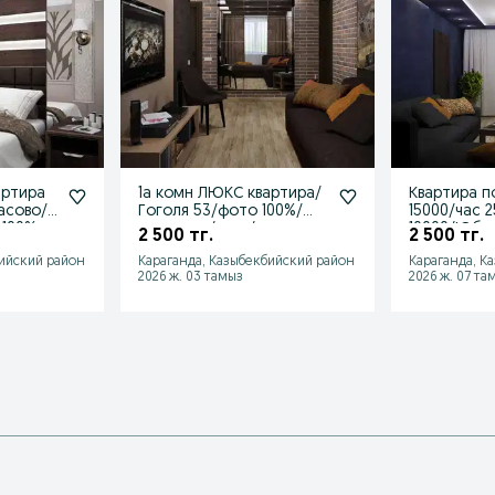
артира
1а комн ЛЮКС квартира/
Квартира п
асово/
Гоголя 53/фото 100%/
15000/час 
 100%
почасово/ночь/
10000/Юби
2 500 тг.
2 500 тг.
сутки/smart
Боулинг/Го
бийский район
Караганда, Казыбекбийский район
Караганда, К
2026 ж. 03 тамыз
2026 ж. 07 та