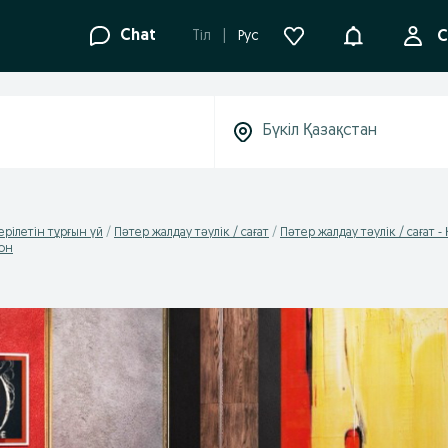
Ақпараттанд
Chat
Tіл
Рус
С
ерілетін тұрғын үй
Пәтер жалдау тәулік / сағат
Пәтер жалдау тәулік / сағат 
йон