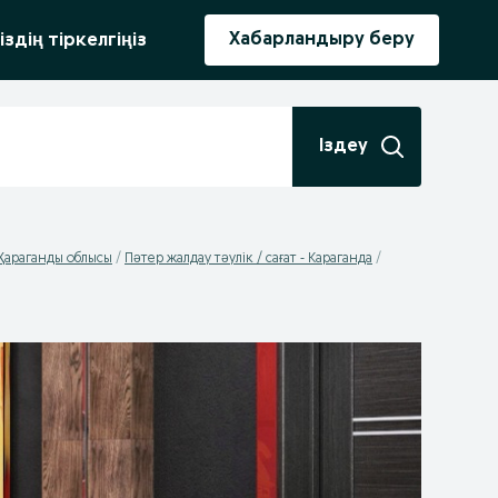
ыру
Хабарландыру беру
іздің тіркелгіңіз
Іздеу
- Қараганды облысы
Пәтер жалдау тәулік / сағат - Караганда