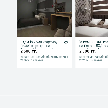
Сдам 1а комн квартиру
1а комн ЛЮКС кв
ЛЮКС в центре на
на Гоголя 53/поч
Гоголя 53 час/ночь/
ночь/сутки/фото
2 500 тг.
2 500 тг.
сутки
Караганда, Казыбекбийский район
Караганда, Казыбек
2026 ж. 07 тамыз
2026 ж. 06 тамыз