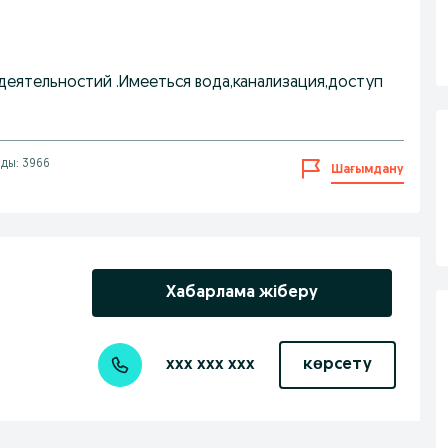
деятельностий .Имееться вода,канализация,доступ
ды: 3966
Шағымдану
Хабарлама жіберу
xxx xxx xxx
көрсету