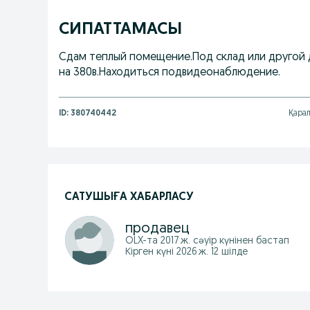
СИПАТТАМАСЫ
Сдам теплый помещение.Под склад или другой 
на 380в.Находиться подвидеонаблюдение.
ID:
380740442
Қарал
САТУШЫҒА ХАБАРЛАСУ
продавец
OLX-та
2017 ж. сәуір
күнінен бастап
Кірген күні 2026 ж. 12 шілде