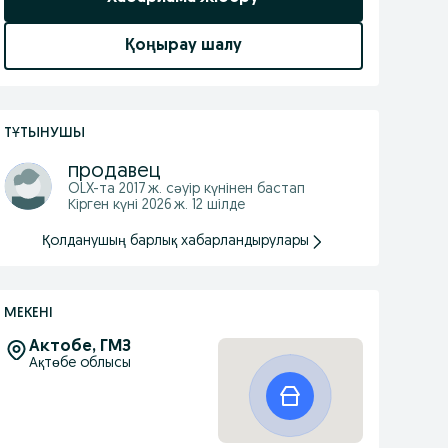
Қоңырау шалу
ТҰТЫНУШЫ
продавец
OLX-та
2017 ж. сәуір
күнінен бастап
Кірген күні 2026 ж. 12 шілде
Қолданушың барлық хабарландырулары
МЕКЕНІ
Актобе, ГМЗ
Ақтөбе облысы