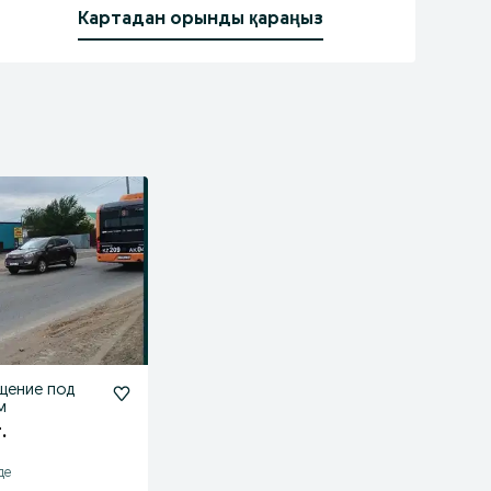
Картадан орынды қараңыз
щение под
.м
.
де