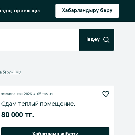
ыру
Хабарландыру беру
іздің тіркелгіңіз
Іздеу
а беру - ГМЗ
жарияланған
2026 ж. 05 тамыз
Сдам теплый помещение.
80 000 тг.
Хабарлама жіберу