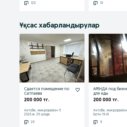
120
10
Ұқсас хабарландырулар
Сдается помещение по
АРЕНДА под бизн
Сатпаева
для еды
200 000 тг.
200 000 тг.
Актобе, микрорайон 11
Актобе, микрорайон
2026 ж. 29 шілде
Бүгін 19:41
29
9