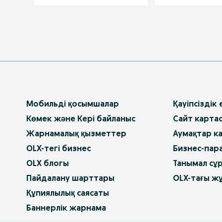
Мобильді қосымшалар
Қауіпсіздік
Көмек және Кері байланыс
Сайт карта
Жарнамалық қызметтер
Аумақтар к
OLX-тегі бизнес
Бизнес-пар
OLX блогы
Танымал сұ
Пайдалану шарттары
OLX-тағы ж
Құпиялылық саясаты
Баннерлік жарнама