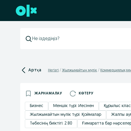
Төменгі деректемеге өту
Артқа
Негізгі
Жылжымайтын мүлік
Коммерциялық ғи
ЖАРНАМАЛАУ
КӨТЕРУ
Бизнес
Меншік түрі: Иесінен
Құрылыс клас
Жылжымайтын мүлік түрі: Қоймалар
Жалпы аум
Төбесінің биіктігі: 2.80
Ғимаратта бар нәрселер