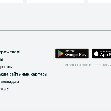
 ережелері
сы
Телефоныңа арналған тегін қосы
артасы
ақша сайтының картасы
ранымдар
ұмыс