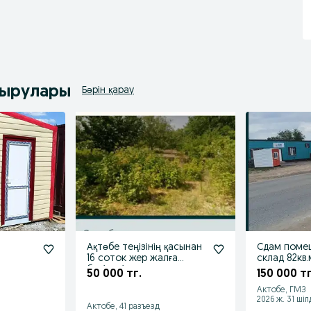
дырулары
Бәрін қарау
Ақтөбе теңізінің қасынан
Сдам поме
16 соток жер жалға
склад 82кв
беріледі.
50 000 тг.
150 000 тг
Актобе, ГМЗ
2026 ж. 31 шіл
Актобе, 41 разъезд