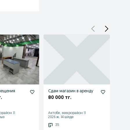
мещения
Сдам магазин в аренду
Сдам
120кв.
.
80 000 тг.
250 
орайон 11
Актобе, микрорайон 11
Актоб
мыз
2026 ж. 14 шілде
2026 ж
35
12