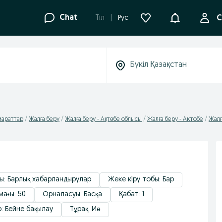
Ақпараттанд
Chat
Tіл
Рус
С
мараттар
Жалға беру
Жалға беру - Ақтөбе облысы
Жалға беру - Актобе
Жалғ
ы: Барлық хабарландырулар
Жеке кіру тобы: Бар
ағы: 50
Орналасуы: Басқа
Қабат: 1
: Бейне бақылау
Тұрақ: Иә