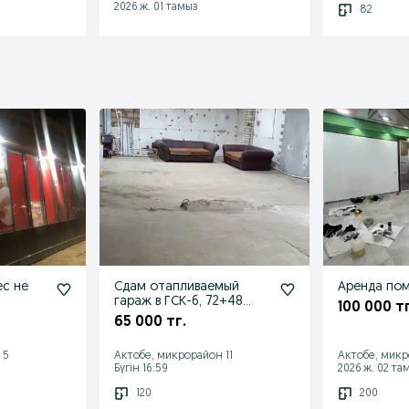
2026 ж. 01 тамыз
82
ес не
Сдам отапливаемый
Аренда по
гараж в ГСК-6, 72+48
100 000 тг
кв.м.
65 000 тг.
 5
Актобе, микрорайон 11
Актобе, микр
Бүгін 16:59
2026 ж. 02 та
120
200