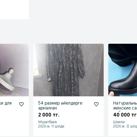
ки для
54 размер әйелдерге
Натуральн
арналған
женские са
работы
2 000 тг.
40 000 тг
Муратбаев
Шиели
2026 ж. 11 шілде
2026 ж. 12 шіл