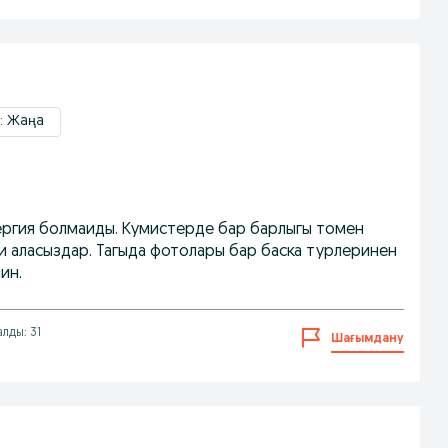
і: Жаңа
ергия болмаиды. Кумистерде бар барлыгы томен
 аласыздар. Тагыда фотолары бар баска турлеринен
ин.
алды: 31
Шағымдану