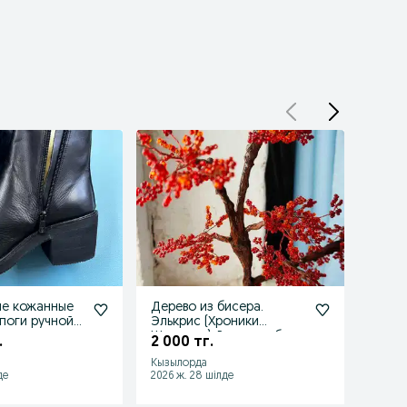
ые кожанные
Дерево из бисера.
шика
поги ручной
Элькрис (Хроники
плат
Шаннары). Ручная работа
.
2 000 тг.
15 00
Кызылорда
Мурат
де
2026 ж. 28 шілде
2026 ж