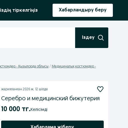
ыру
Хабарландыру беру
іздің тіркелгіңіз
Іздеу
стюмдер - Қызылорда облысы
Медициналық костюмдер -
жарияланған
2026 ж. 12 шілде
Серебро и медицинский бижутерия
10 000 тг.
Келісімді
Хабарлама жіберу