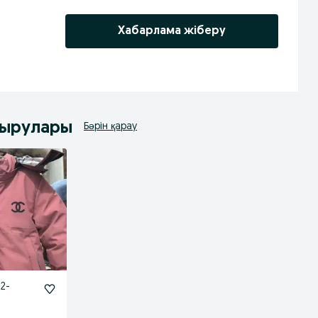
Хабарлама жіберу
дырулары
Бәрін қарау
2-