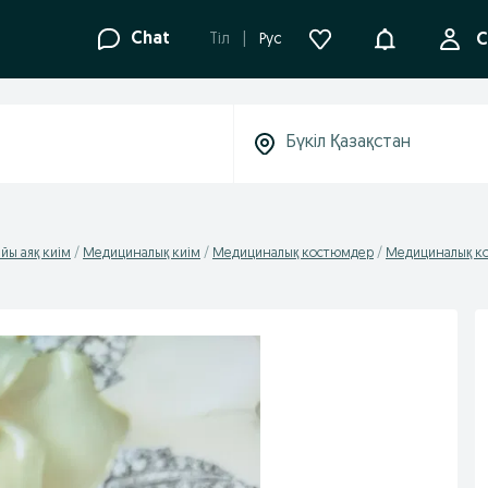
Ақпараттанд
Chat
Tіл
Рус
С
йы аяқ киім
Медициналық киім
Медициналық костюмдер
Медициналық ко