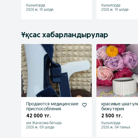
Кызылорда
Кызылорда
2026 ж. 19 шілде
2026 ж. 19 шілде
Ұқсас хабарландырулар
Продаются медицинские
красивые шкатул
приспособления
бижутерия
42 000 тг.
2 500 тг.
им.Жанкожа батыра
Кызылорда
2026 ж. 09 шілде
2026 ж. 04 тамыз