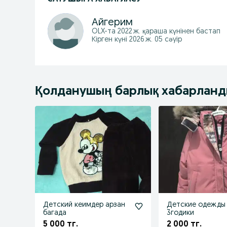
Айгерим
OLX-та
2022 ж. қараша
күнінен бастап
Кірген күні 2026 ж. 05 сәуір
Қолданушың барлық хабарлан
Детский кеимдер арзан
Детские одежды 
багада
3годики
5 000 тг.
2 000 тг.