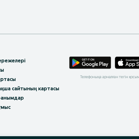
 ережелері
сы
Телефоныңа арналған тегін қосы
артасы
ақша сайтының картасы
ранымдар
ұмыс