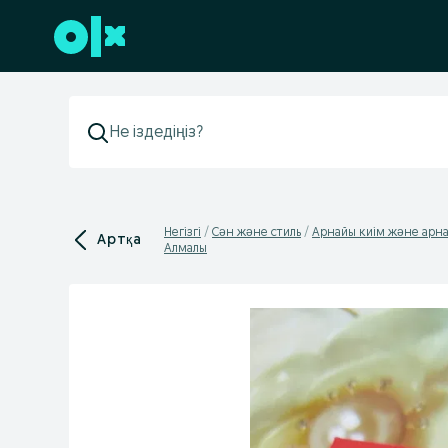
Төменгі деректемеге өту
Негізгі
Сән және стиль
Арнайы киім және арна
Артқа
Алмалы