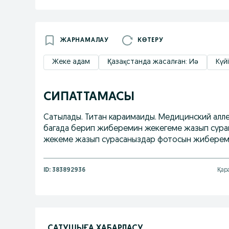
ЖАРНАМАЛАУ
КӨТЕРУ
Жеке адам
Қазақстанда жасалған: Иә
Күй
СИПАТТАМАСЫ
Сатылады. Титан караимаиды. Медицинский алл
багада берип жиберемин жекегеме жазып сураи
жекеме жазып сурасаныздар фотосын жиберем
ID:
383892936
Қар
САТУШЫҒА ХАБАРЛАСУ