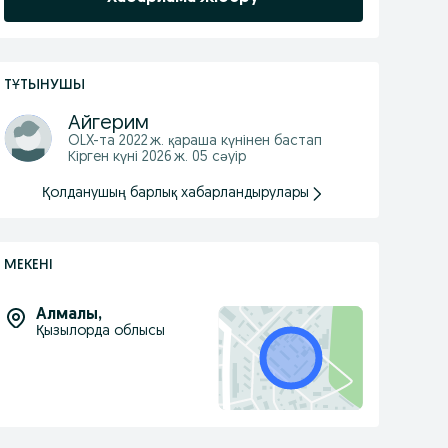
ТҰТЫНУШЫ
Айгерим
OLX-та
2022 ж. қараша
күнінен бастап
Кірген күні 2026 ж. 05 сәуір
Қолданушың барлық хабарландырулары
МЕКЕНІ
Алмалы
,
Қызылорда облысы