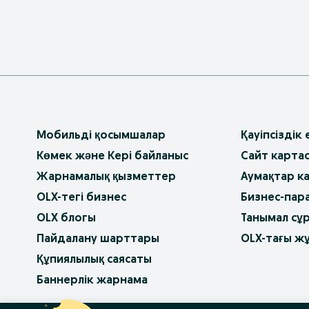
Мобильді қосымшалар
Қауіпсіздік
Көмек және Кері байланыс
Сайт карта
Жарнамалық қызметтер
Аумақтар к
OLX-тегі бизнес
Бизнес-пар
OLX блогы
Танымал сұ
Пайдалану шарттары
OLX-тағы ж
Құпиялылық саясаты
Баннерлік жарнама