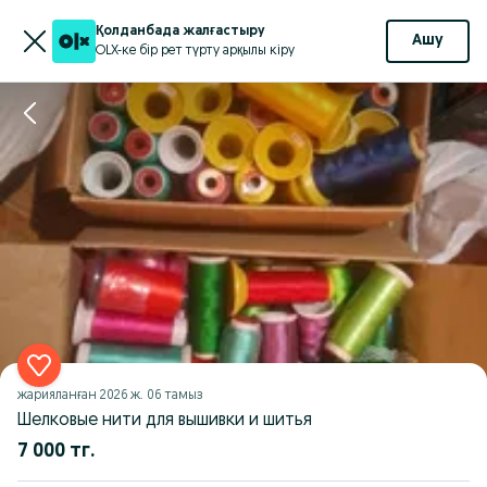
Қолданбада жалғастыру
Ашу
OLX-ке бір рет түрту арқылы кіру
жарияланған
2026 ж. 06 тамыз
Шелковые нити для вышивки и шитья
7 000 тг.