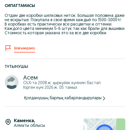
СИПАТТАМАСЫ
Отдам две коробки шелковых ниток. Большая половина даже
не вскрытые. Покупала в свое время каждый по 1500-3000тг.
В коробках есть практически все расцветки и оттенки.
Каждого цвета минимум 5-6 штук так как брали для вышивки.
Стоимость которая указана это за все две коробки.
Шағымдану
ТҰТЫНУШЫ
Асем
OLX-та
2008 ж. қыркүйек
күнінен бастап
Кірген күні 2026 ж. 05 тамыз
Қолданушың барлық хабарландырулары
Каменка
,
Алматы облысы