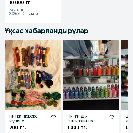
самоочистки
10 000 тг.
Каргалы
2026 ж. 08 тамыз
Ұқсас хабарландырулар
Нитки люрекс,
Нитки для
Шел
мулине
вышивальных
для
машин
200 тг.
1 000 тг.
150