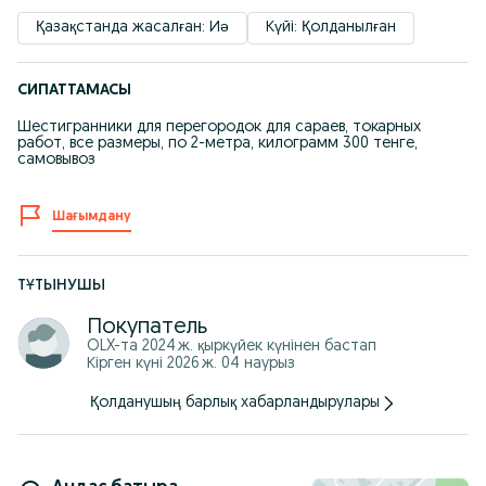
Қазақстанда жасалған: Иә
Күйі: Қолданылған
СИПАТТАМАСЫ
Шестигранники для перегородок для сараев, токарных
работ, все размеры, по 2-метра, килограмм 300 тенге,
самовывоз
Шағымдану
ТҰТЫНУШЫ
Покупатель
OLX-та
2024 ж. қыркүйек
күнінен бастап
Кірген күні 2026 ж. 04 наурыз
Қолданушың барлық хабарландырулары