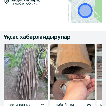
Андас батыра
,
Жамбыл облысы
Ұқсас хабарландырулар
шестигранник ...
Труба, балки,
Мет