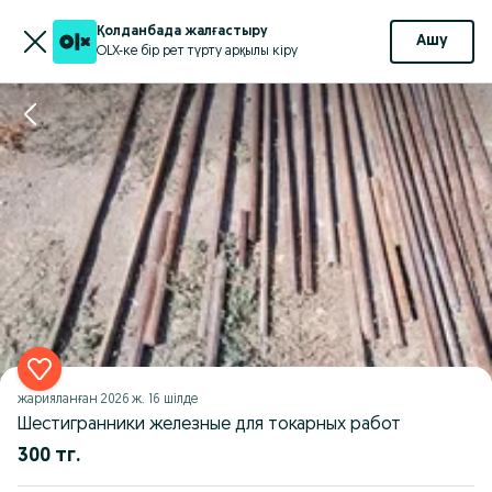
Қолданбада жалғастыру
Ашу
OLX-ке бір рет түрту арқылы кіру
жарияланған
2026 ж. 16 шілде
Шестигранники железные для токарных работ
300 тг.