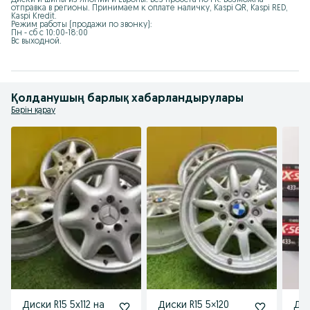
Диски и шины из Японии и Европы. Без пробега по РК. Возможна 
отправка в регионы. Принимаем к оплате наличку, Kaspi QR, Kaspi RED, 
Kaspi Kredit.

Режим работы (продажи по звонку):

Пн - сб с 10:00-18:00

Вс выходной.
Қолданушың барлық хабарландырулары
Бәрін қарау
Диски R15 5x112 на
Диски R15 5×120
Дат