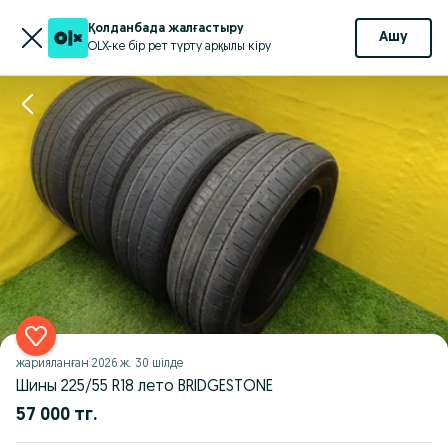
Қолданбада жалғастыру
Ашу
OLX-ке бір рет түрту арқылы кіру
жарияланған
2026 ж. 30 шілде
Шины 225/55 R18 лето BRIDGESTONE
57 000 тг.