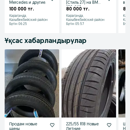
Mercedes и другие.
(Стиль 27) на BMW
в ш
Е36, Е46
кит
100 000 тг.
80 000 тг.
8 0
Караганда,
Караганда,
Кар
Казыбекбийский район
Казыбекбийский район
Каз
Бүгін 06:25
Бүгін 05:57
Бүгі
Ұқсас хабарландырулар
Продам новые
225/55 R18 Новые
Шин
шины
Летние
Hak