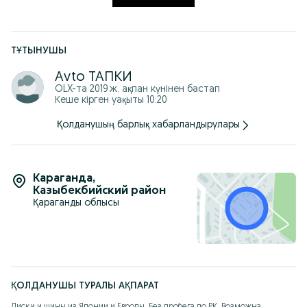
ТҰТЫНУШЫ
Аvto ТАПКИ
OLX-та
2019 ж. ақпан
күнінен бастап
Кеше кірген уақыты 10:20
Қолданушың барлық хабарландырулары
Караганда
,
Казыбекбийский район
Қараганды облысы
ҚОЛДАНУШЫ ТУРАЛЫ АҚПАРАТ