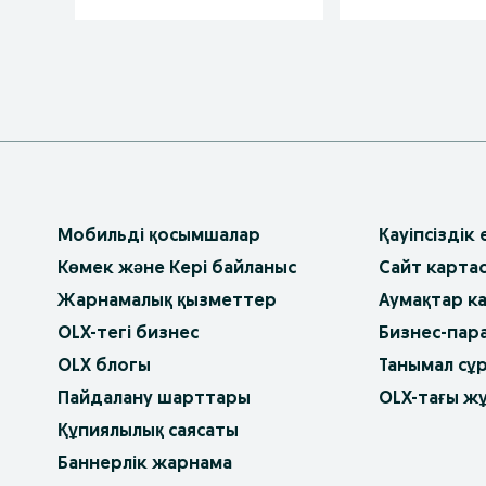
Мобильді қосымшалар
Қауіпсіздік
Көмек және Кері байланыс
Сайт карта
Жарнамалық қызметтер
Аумақтар к
OLX-тегі бизнес
Бизнес-пар
OLX блогы
Танымал сұ
Пайдалану шарттары
OLX-тағы ж
Құпиялылық саясаты
Баннерлік жарнама