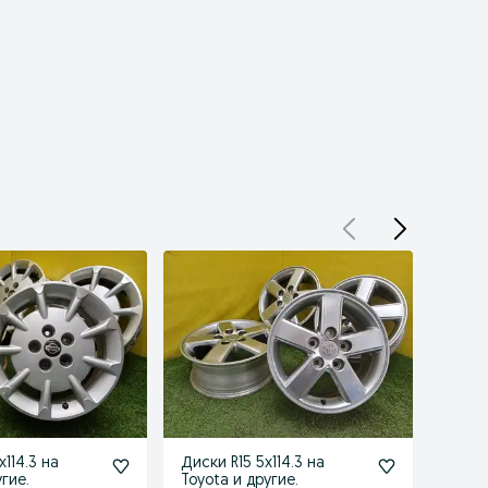
x114.3 на
Диски R15 5x114.3 на
Диски
угие.
Toyota и другие.
Toyot