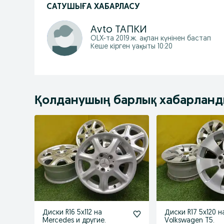
САТУШЫҒА ХАБАРЛАСУ
Аvto ТАПКИ
OLX-та
2019 ж. ақпан
күнінен бастап
Кеше кірген уақыты 10:20
Қолданушың барлық хабарлан
Диски R16 5x112 на
Диски R17 5x120 н
Mercedes и другие.
Volkswagen T5.