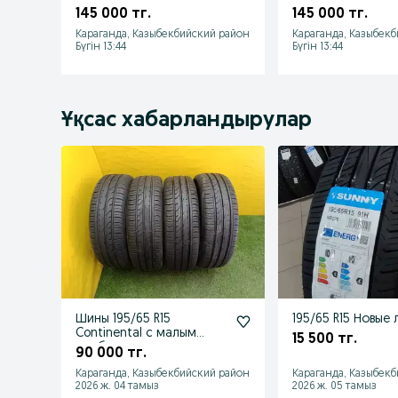
145 000 тг.
145 000 тг.
Караганда, Казыбекбийский район
Караганда, Казыбек
Бүгін 13:44
Бүгін 13:44
Ұқсас хабарландырулар
Шины 195/65 R15
195/65 R15 Новые
Continental с малым
15 500 тг.
пробегом
90 000 тг.
Караганда, Казыбекбийский район
Караганда, Казыбек
2026 ж. 04 тамыз
2026 ж. 05 тамыз