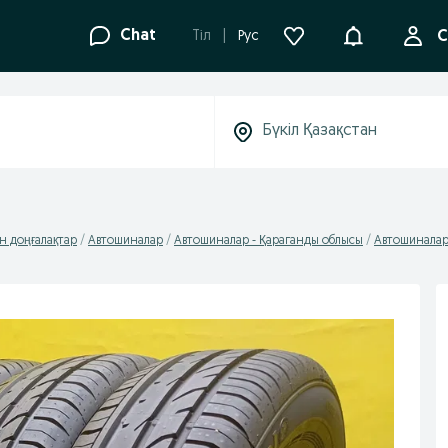
Ақпараттанд
Chat
Tіл
Рус
С
н доңғалақтар
Автошиналар
Автошиналар - Қараганды облысы
Автошиналар