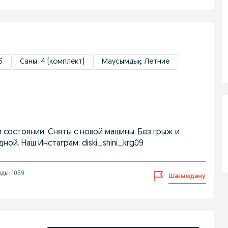
5
Саны: 4 (комплект)
Маусымдық: Летние
ом состоянии. Сняты с новой машины. Без грыж и
ной. Наш Инстаграм: diski_shini_krg09
лды: 1059
Шағымдану