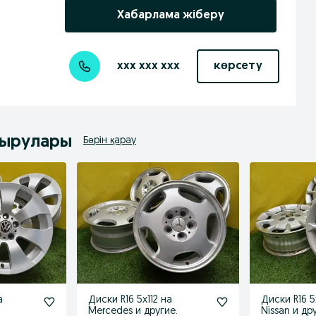
Хабарлама жіберу
xxx xxx xxx
көрсету
дырулары
Бәрін қарау
а
Диски R16 5x112 на
Диски R16 5
Mercedes и другие.
Nissan и др