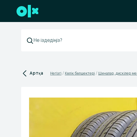
Төменгі деректемеге өту
Артқа
Негізгі
Көлік бөлшектері
Шиналар, дискілер ме