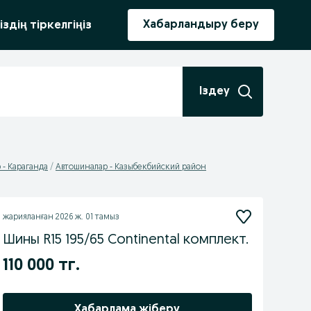
ыру
Хабарландыру беру
іздің тіркелгіңіз
Іздеу
 - Караганда
Автошиналар - Казыбекбийский район
жарияланған
2026 ж. 01 тамыз
Шины R15 195/65 Continental комплект.
110 000 тг.
Хабарлама жіберу