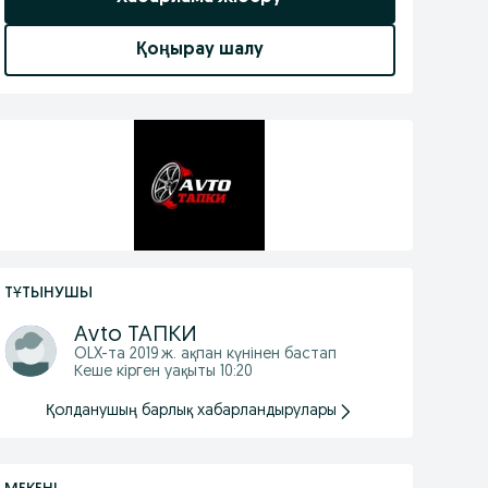
Қоңырау шалу
ТҰТЫНУШЫ
Аvto ТАПКИ
OLX-та
2019 ж. ақпан
күнінен бастап
Кеше кірген уақыты 10:20
Қолданушың барлық хабарландырулары