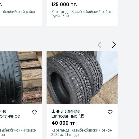
.
125 000 тг.
135 0
азыбекбийский район
Караганда, Казыбекбийский район
Карага
Бүгін 13:19
Бүгін 1
ина
Шины зимние
Шины
 отличное
шипованные R15
195/6
40 000 тг.
30 0
азыбекбийский район
Караганда, Казыбекбийский район
Карага
мыз
2026 ж. 21 шілде
2026 ж