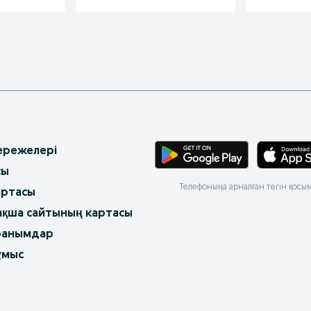
 ережелері
сы
Телефоныңа арналған тегін қосы
артасы
ақша сайтының картасы
ранымдар
ұмыс