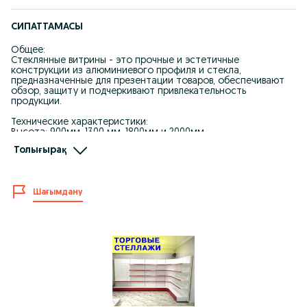
СИПАТТАМАСЫ
Общее:
Стеклянные витрины - это прочные и эстетичные
конструкции из алюминиевого профиля и стекла,
предназначенные для презентации товаров, обеспечивают
обзор, защиту и подчеркивают привлекательность
продукции.
Технические характеристики:
Высота: 900мм, 1300 мм, 1800мм и 2000мм
Длина: 1000мм
Толығырақ
Глубина: 350мм, 400мм, 500мм
Большим преимуществом данных витрин является то, что их
можно изготовить по вашим индивидуальным размерам.
Цвет профиля: белый и серый, пленка 7 цветов.
Шағымдану
Применение:
Стеклянные витрины из алюминиевого профиля и стекла
применяются в магазинах, торговых центрах, аптеках,
выставках и офисах для размещения, показа и сохранности
товаров.
ta vp