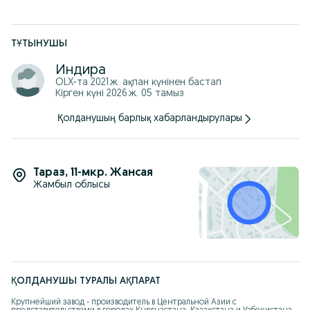
ТҰТЫНУШЫ
Индира
OLX-та
2021 ж. ақпан
күнінен бастап
Кірген күні 2026 ж. 05 тамыз
Қолданушың барлық хабарландырулары
Тараз
,
11-мкр. Жансая
Жамбыл облысы
ҚОЛДАНУШЫ ТУРАЛЫ АҚПАРАТ
Крупнейший завод - производитель в Центральной Азии с 