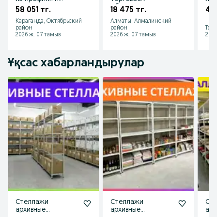
стекла, торговые
оборудование для
сте
58 051 тг.
18 475 тг.
46 
витрины для
магазина
вит
Караганда, Октябрьский
Алматы, Алмалинский
магазина
маг
район
район
Тара
2026 ж. 07 тамыз
2026 ж. 07 тамыз
2026
Ұқсас хабарландырулар
Стеллажи
Стеллажи
Ст
архивные
архивные
арх