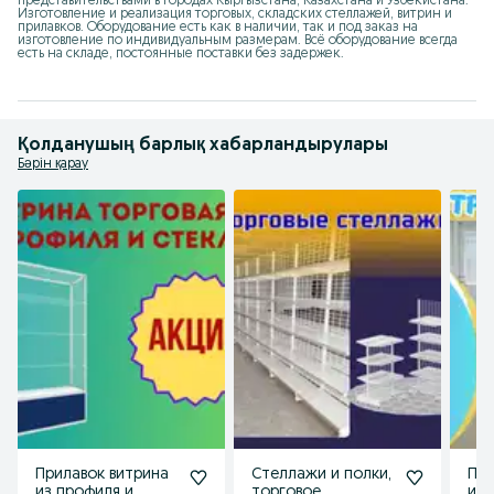
представительствами в городах Кыргызстана, Казахстана и Узбекистана. 
Изготовление и реализация торговых, складских стеллажей, витрин и 
прилавков. Оборудование есть как в наличии, так и под заказ на 
изготовление по индивидуальным размерам. Всё оборудование всегда 
есть на складе, постоянные поставки без задержек.
Қолданушың барлық хабарландырулары
Бәрін қарау
Прилавок витрина
Стеллажи и полки,
При
из профиля и
торговое
из 