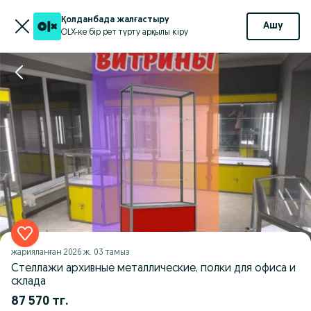
Қолданбада жалғастыру
Ашу
OLX-ке бір рет түрту арқылы кіру
жарияланған
2026 ж. 03 тамыз
Стеллажи архивные металлические, полки для офиса и
склада
87 570 тг.