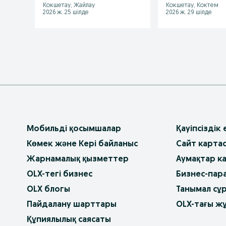
Кокшетау, Жайлау
Кокшетау, Коктем
2026 ж. 25 шілде
2026 ж. 29 шілде
Мобильді қосымшалар
Қауіпсіздік
Көмек және Кері байланыс
Сайт карта
Жарнамалық қызметтер
Аумақтар к
OLX-тегі бизнес
Бизнес-пар
OLX блогы
Танымал сұ
Пайдалану шарттары
OLX-тағы ж
Құпиялылық саясаты