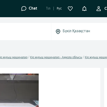
Ақпараттанд
Chat
Tіл
Рус
С
ір жуғыш машиналар
Кір жуғыш машиналар - Ақмола облысы
Кір жуғыш маши