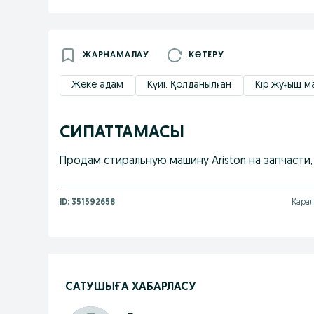
ЖАРНАМАЛАУ
КӨТЕРУ
Жеке адам
Күйі: Қолданылған
Кір жуғыш м
СИПАТТАМАСЫ
Продам стиральную машину Ariston на запчасти, 
ID:
351592658
Қарал
САТУШЫҒА ХАБАРЛАСУ