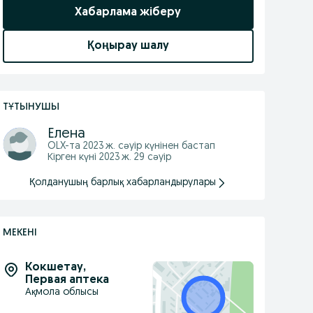
Хабарлама жіберу
Қоңырау шалу
ТҰТЫНУШЫ
Елена
OLX-та
2023 ж. сәуір
күнінен бастап
Кірген күні 2023 ж. 29 сәуір
Қолданушың барлық хабарландырулары
МЕКЕНІ
Кокшетау
,
Первая аптека
Ақмола облысы