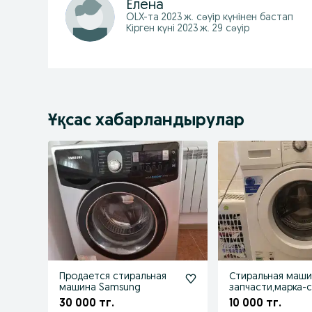
Елена
OLX-та
2023 ж. сәуір
күнінен бастап
Кірген күні 2023 ж. 29 сәуір
Ұқсас хабарландырулар
Продается стиральная
Стиральная маши
машина Samsung
запчасти,марка-
30 000 тг.
10 000 тг.