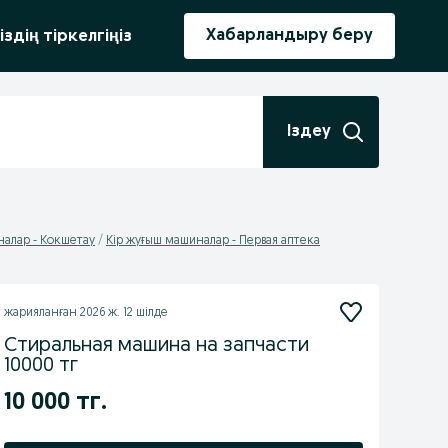
ыру
Хабарландыру беру
іздің тіркелгіңіз
Іздеу
налар - Кокшетау
Кір жуғыш машиналар - Первая аптека
жарияланған
2026 ж. 12 шілде
Стиральная машина на запчасти
10000 тг
10 000 тг.