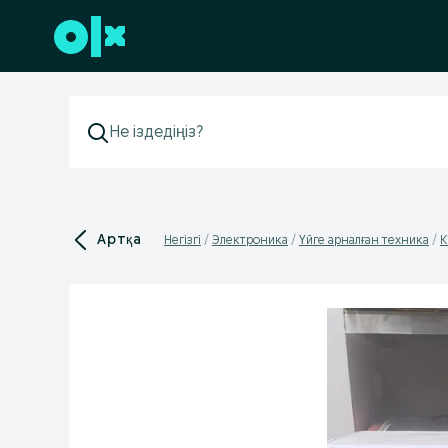
Төменгі деректемеге өту
Артқа
Негізгі
Электроника
Үйге арналған техника
К