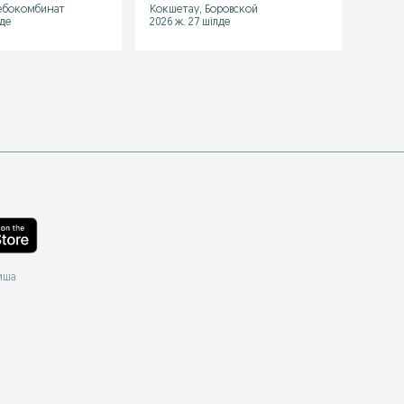
ебокомбинат
Кокшетау, Боровской
Кокшет
лде
2026 ж. 27 шілде
2026 ж
мша