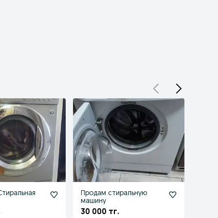
Стиральная
Продам стиральную
Прод
машину
машин
.
30 000 тг.
22 0