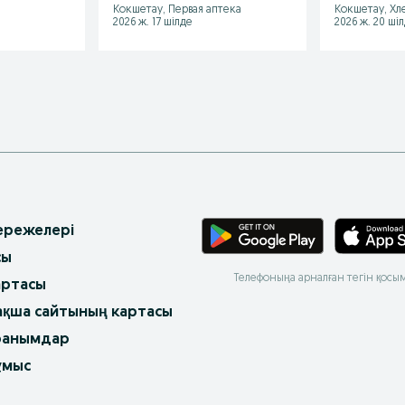
Кокшетау, Первая аптека
Кокшетау, Хл
2026 ж. 17 шілде
2026 ж. 20 ші
 ережелері
сы
Телефоныңа арналған тегін қосы
артасы
ақша сайтының картасы
ранымдар
ұмыс