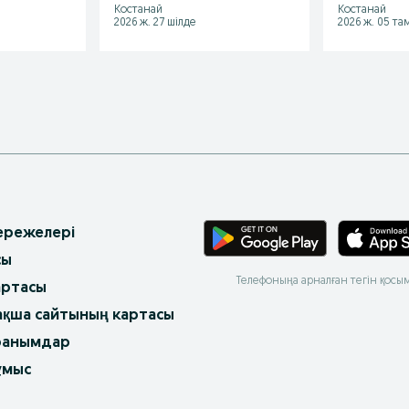
Костанай
Костанай
2026 ж. 27 шілде
2026 ж. 05 та
 ережелері
сы
Телефоныңа арналған тегін қосы
артасы
ақша сайтының картасы
ранымдар
ұмыс