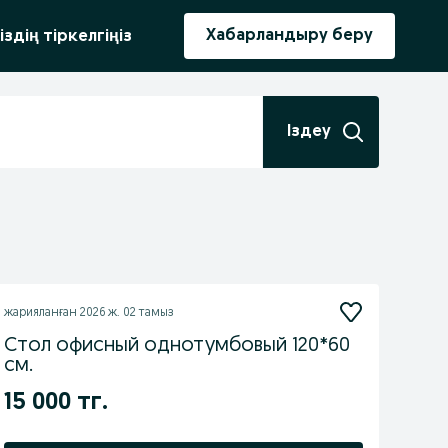
ыру
Хабарландыру беру
іздің тіркелгіңіз
Іздеу
жарияланған
2026 ж. 02 тамыз
Стол офисный однотумбовый 120*60
см.
15 000 тг.