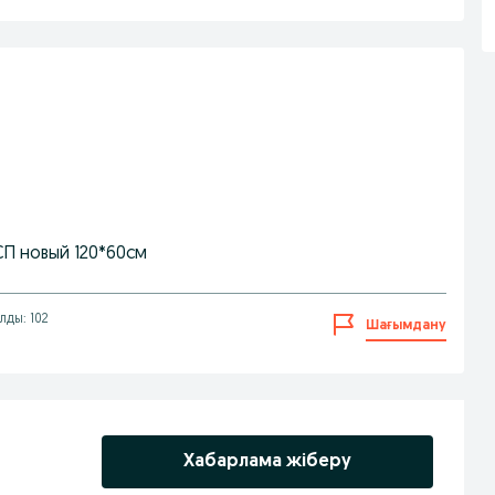
П новый 120*60см
лды: 102
Шағымдану
Хабарлама жіберу