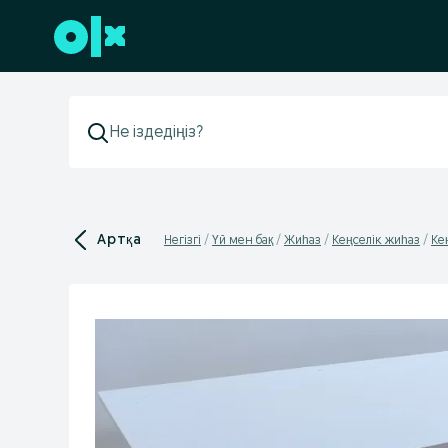
Төменгі деректемеге өту
Артқа
Негізгі
Үй мен бақ
Жиһаз
Кеңселік жиһаз
Ке