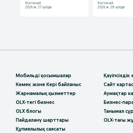
Костанай
Костанай
2026 ж. 27 шілде
2026 ж. 28 шілде
Мобильді қосымшалар
Қауіпсіздік
Көмек және Кері байланыс
Сайт карта
Жарнамалық қызметтер
Аумақтар к
OLX-тегі бизнес
Бизнес-пар
OLX блогы
Танымал сұ
Пайдалану шарттары
OLX-тағы ж
Құпиялылық саясаты