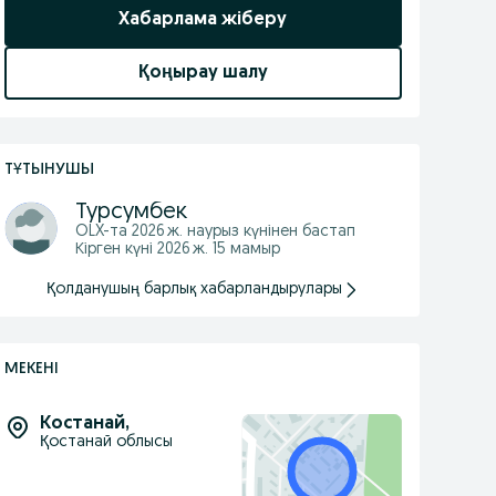
Хабарлама жіберу
Қоңырау шалу
ТҰТЫНУШЫ
Турсумбек
OLX-та
2026 ж. наурыз
күнінен бастап
Кірген күні 2026 ж. 15 мамыр
Қолданушың барлық хабарландырулары
МЕКЕНІ
Костанай
,
Қостанай облысы