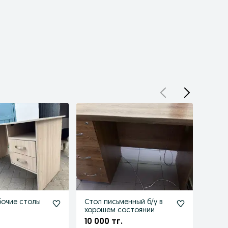
бочие столы
Стол письменный б/у в
Рабоч
хорошем состоянии
качес
шкаф
10 000 тг.
8 00