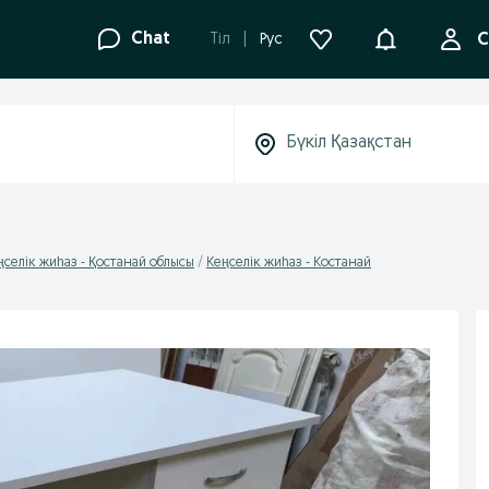
Ақпараттанд
Chat
Tіл
Рус
С
ңселік жиһаз - Қостанай облысы
Кеңселік жиһаз - Костанай