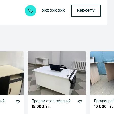
xxx xxx xxx
көрсету
ный
Продам стол офисный
Продам ра
15 000 тг.
10 000 тг.