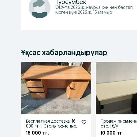
Турсумбек
OLX-та
2026 ж. наурыз
күнінен бастап
Кірген күні 2026 ж. 15 мамыр
Ұқсас хабарландырулар
Бесплатная доставка. 16
Продам письмен
000 тнг. Столы офисные.
стол б/у
16 000 тг.
10 000 тг.