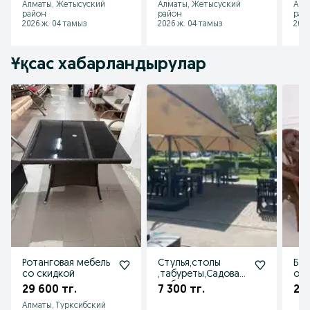
Алматы, Жетысуский
Алматы, Жетысуский
Алм
район
район
рай
2026 ж. 04 тамыз
2026 ж. 04 тамыз
2026
Ұқсас хабарландырулар
Ротанговая мебель
Стулья,столы
Бақ
со скидкой
,табуреты,Садовая
оры
мебель
меб
29 600 тг.
7 300 тг.
21 
сад
Алматы, Турксибский
Кок