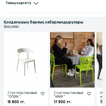
Казахстан), "Kayalar Plastik" ( Турция).  Также официальным партнёром 
Толық көрсету
"МФитнес" ( Казахстан).
Қолданушың барлық хабарландырулары
Бәрін қарау
Стул пластиковый
Стул пластиковый
Наб
"ОПЕРА "
"АРИЯ "
меб
ТО
15 800 тг.
17 900 тг.
112