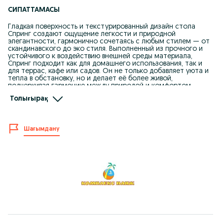
СИПАТТАМАСЫ
Гладкая поверхность и текстурированный дизайн стола
Спринг создают ощущение легкости и природной
элегантности, гармонично сочетаясь с любым стилем — от
скандинавского до эко стиля. Выполненный из прочного и
устойчивого к воздействию внешней среды материала,
Спринг подходит как для домашнего использования, так и
для террас, кафе или садов. Он не только добавляет уюта и
тепла в обстановку, но и делает её более живой,
подчеркивая гармонию между природой и комфортом.
Толығырақ
Стол изготовлен из высококачественной пластмассы,
стойкой УФ-излучению и воздействию погодных условий,
выдерживает большие нагрузки , легко моется и
складируется.
Шағымдану
Размеры :1000 Х 1000 Х 750