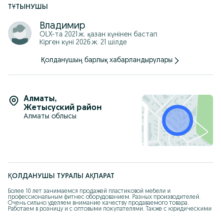
ТҰТЫНУШЫ
Владимир
OLX-та
2021 ж. қазан
күнінен бастап
Кірген күні 2026 ж. 21 шілде
Қолданушың барлық хабарландырулары
Алматы
,
Жетысуский район
Алматы облысы
ҚОЛДАНУШЫ ТУРАЛЫ АҚПАРАТ
Более 10 лет занимаемся продажей пластиковой мебели и 
профессиональным фитнес оборудованием. Разных производителей. 
Очень сильно уделяем внимание качеству продаваемого товара. 
Работаем в розницу и с оптовыми покупателями. Также с юридическими 
и физическими лицами. Являемся официальными дилерами 
производителей пластиковых изделий:" Элластик пласт" ( Россия), "KSC" ( 