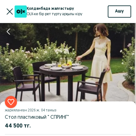
Қолданбада жалғастыру
Ашу
OLX-ке бір рет түрту арқылы кіру
жарияланған
2026 ж. 04 тамыз
Стол пластиковый " СПРИНГ"
44 500 тг.