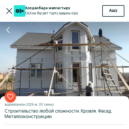
Қолданбада жалғастыру
Ашу
OLX-ке бір рет түрту арқылы кіру
жарияланған
2026 ж. 05 тамыз
Строительство любой сложности. Кровля. Фасад.
Металлоконструкции.