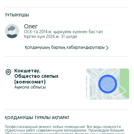
ТҰТЫНУШЫ
Олег
OLX-та
2014 ж. қыркүйек
күнінен бастап
Кірген күні 2026 ж. 31 шілде
Қолданушың барлық хабарландырулары
Кокшетау
,
Общество слепых
(военкомат)
Ақмола облысы
ҚОЛДАНУШЫ ТУРАЛЫ АҚПАРАТ
Профессиональный ремонт любых помещений. Все виды сложности 
отделочных работ современными материалами. Производим большие 