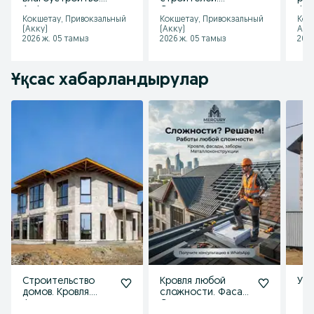
Асфальт укладка.
Строительство
Фас
Кокшетау, Привокзальный
Кокшетау, Привокзальный
Кок
зданий и
Ме
(Акку)
(Акку)
Абы
сооружений.
ции
2026 ж. 05 тамыз
2026 ж. 05 тамыз
2026
Строительство.
сл
Ұқсас хабарландырулар
Строительство
Кровля любой
Усл
домов. Кровля.
сложности. Фасад.
Фасад.
Строительные