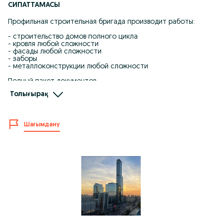
СИПАТТАМАСЫ
Профильная строительная бригада производит работы:
- строительство домов полного цикла
- кровля любой сложности
- фасады любой сложности
- заборы
- металлоконструкции любой сложности
Полный пакет документов.
Гос. Лицензия на строительство.
Толығырақ
Гарантия на произведенные работы.
Большой опыт.
Рекомендации.
Дипломированный штат сотрудников.
Шағымдану
Реализация в срок!
Инстаграм:
https://www.instagram.com/ip_mercury_?
igsh=YzU0cWI3ZG9qY3p6
WhatsApp: https://wa.me/77786630000
2 ГИС: https://2gis.kz/kokshetau/geo/70000001083347869