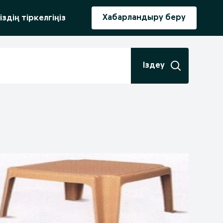
ыру
Хабарландыру беру
іздің тіркелгіңіз
Іздеу