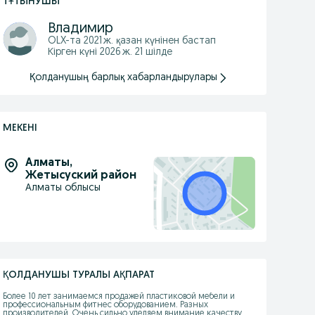
ТҰТЫНУШЫ
Владимир
OLX-та
2021 ж. қазан
күнінен бастап
Кірген күні 2026 ж. 21 шілде
Қолданушың барлық хабарландырулары
МЕКЕНІ
Алматы
,
Жетысуский район
Алматы облысы
ҚОЛДАНУШЫ ТУРАЛЫ АҚПАРАТ
Более 10 лет занимаемся продажей пластиковой мебели и 
профессиональным фитнес оборудованием. Разных 
производителей. Очень сильно уделяем внимание качеству 