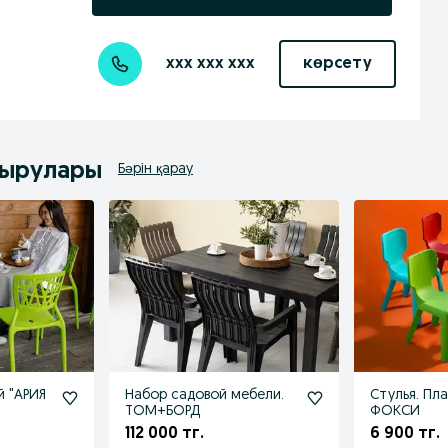
xxx xxx xxx
көрсету
дырулары
Бәрін қарау
й "АРИЯ
Набор садовой мебели.
Стулья. Пл
ТОМ+БОРД
ФОКСИ
112 000 тг.
6 900 тг.