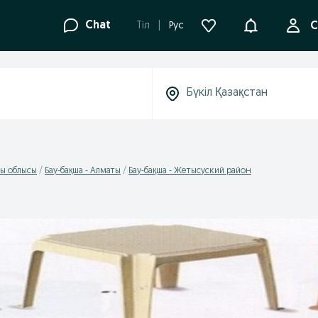
Ақпараттанд
Chat
Tіл
Рус
С
ты облысы
Бау-бақша - Алматы
Бау-бақша - Жетысуский район