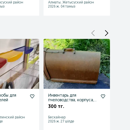
ысуский район
Алматы, Жетысуский район
Алмат
мыз
2026 ж. 04 тамыз
2026 ж
робы для
Инвентарь для
Аром
елей
пчеловодства, корпуса,
картр
роевни, кормушки,
90
300 тг.
37 0
дымарь и др.
алинский район
Бескайнар
Алмат
де
2026 ж. 27 шілде
2026 ж