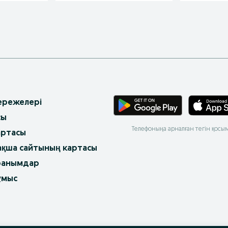
 ережелері
сы
Телефоныңа арналған тегін қосы
артасы
ақша сайтының картасы
ранымдар
ұмыс