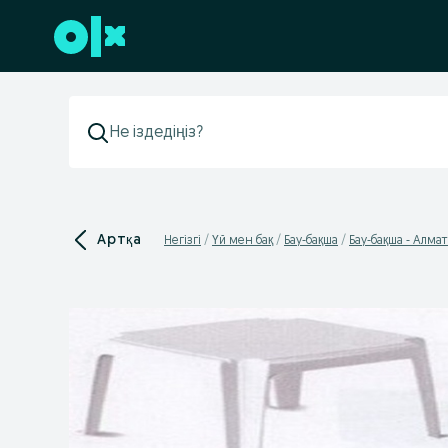
Төменгі деректемеге өту
Артқа
Негізгі
Үй мен бақ
Бау-бақша
Бау-бақша - Алма