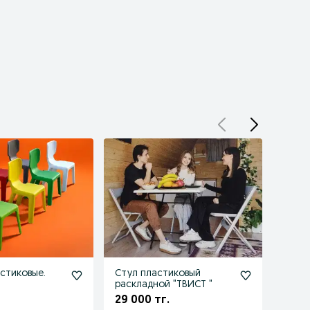
астиковые.
Стул пластиковый
Стул 
раскладной "ТВИСТ "
16 70
29 000 тг.