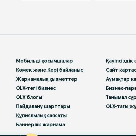
Мобильді қосымшалар
Қауіпсіздік
Көмек және Кері байланыс
Сайт карта
Жарнамалық қызметтер
Аумақтар к
OLX-тегі бизнес
Бизнес-пар
OLX блогы
Танымал сұ
Пайдалану шарттары
OLX-тағы ж
Құпиялылық саясаты
Баннерлік жарнама