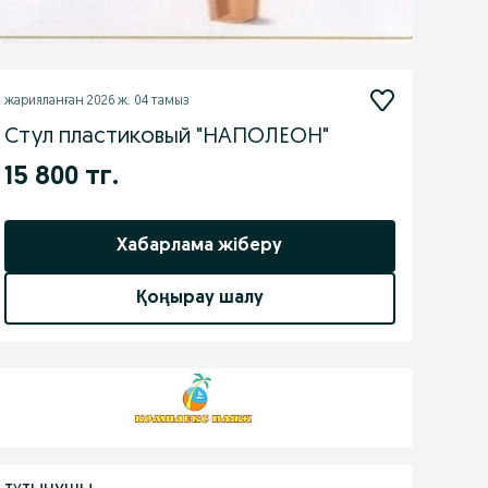
жарияланған
2026 ж. 04 тамыз
Стул пластиковый "НАПОЛЕОН"
15 800 тг.
Хабарлама жіберу
Қоңырау шалу