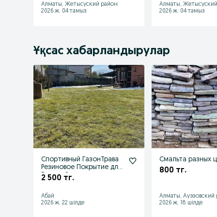
Алматы, Жетысуский район
Алматы, Жетысуский
2026 ж. 04 тамыз
2026 ж. 04 тамыз
Ұқсас хабарландырулар
Спортивный ГазонТрава
Смальта разных 
Резиновое Покрытие для
800 тг.
Газона Растительность
2 500 тг.
Абай
Алматы, Ауэзовский
2026 ж. 22 шілде
2026 ж. 18 шілде