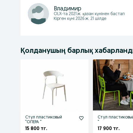
Владимир
OLX-та
2021 ж. қазан
күнінен бастап
Кірген күні 2026 ж. 21 шілде
Қолданушың барлық хабарлан
Стул пластиковый
Стул пластиковы
"ОПЕРА "
"
15 800 тг.
17 900 тг.