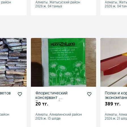
 район
Алматы, Жетысуский район
Алматы, Жет
2026 ж. 04 тамыз
2026 ж. 04 та
цветов
Флористический
Полки и ко
консервант ,
экономпан
Питательный порошок
20 тг.
389 тг.
для букетов и цветов !
 район
Алматы, Алмалинский район
Алматы, Алм
2026 ж. 13 шілде
2026 ж. 21 шіл