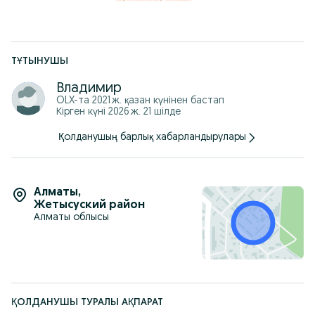
ТҰТЫНУШЫ
Владимир
OLX-та
2021 ж. қазан
күнінен бастап
Кірген күні 2026 ж. 21 шілде
Қолданушың барлық хабарландырулары
Алматы
,
Жетысуский район
Алматы облысы
ҚОЛДАНУШЫ ТУРАЛЫ АҚПАРАТ