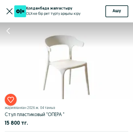
Қолданбада жалғастыру
Ашу
OLX-ке бір рет түрту арқылы кіру
жарияланған
2026 ж. 04 тамыз
Стул пластиковый "ОПЕРА "
15 800 тг.