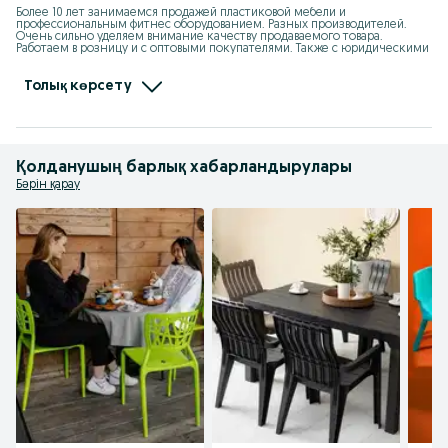
Более 10 лет занимаемся продажей пластиковой мебели и 
профессиональным фитнес оборудованием. Разных производителей. 
Очень сильно уделяем внимание качеству продаваемого товара. 
Работаем в розницу и с оптовыми покупателями. Также с юридическими 
и физическими лицами. Являемся официальными дилерами 
производителей пластиковых изделий:" Элластик пласт" ( Россия), "KSC" ( 
Казахстан), "Kayalar Plastik" ( Турция).  Также официальным партнёром 
Толық көрсету
"МФитнес" ( Казахстан).
Қолданушың барлық хабарландырулары
Бәрін қарау