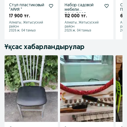
Стул пластиковый
Набор садовой
Сту
"АРИЯ "
мебели.
Пла
ТОМ+БОРД
ФО
17 900 тг.
112 000 тг.
6 9
Алматы, Жетысуский
Алматы, Жетысуский
Алм
район
район
рай
2026 ж. 04 тамыз
2026 ж. 04 тамыз
2026
Ұқсас хабарландырулар