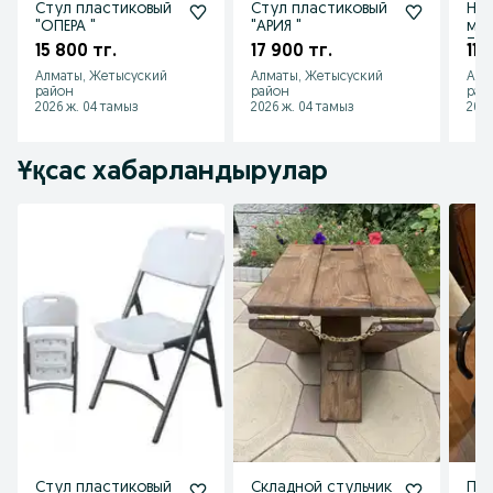
Стул пластиковый
Стул пластиковый
Наб
"ОПЕРА "
"АРИЯ "
меб
ТО
15 800 тг.
17 900 тг.
112
Алматы, Жетысуский
Алматы, Жетысуский
Алм
район
район
рай
2026 ж. 04 тамыз
2026 ж. 04 тамыз
2026
Ұқсас хабарландырулар
Стул пластиковый
Складной стульчик
Про