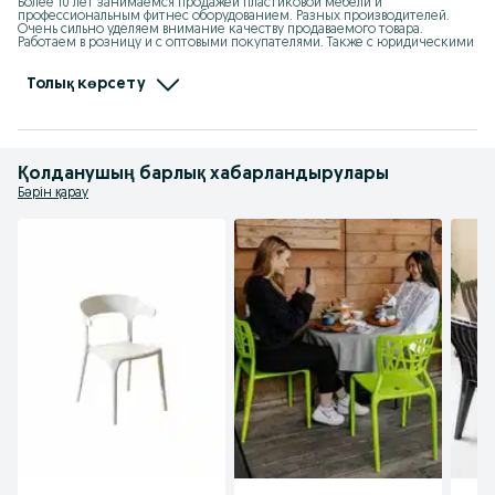
Более 10 лет занимаемся продажей пластиковой мебели и 
профессиональным фитнес оборудованием. Разных производителей. 
Очень сильно уделяем внимание качеству продаваемого товара. 
Работаем в розницу и с оптовыми покупателями. Также с юридическими 
и физическими лицами. Являемся официальными дилерами 
производителей пластиковых изделий:" Элластик пласт" ( Россия), "KSC" ( 
Казахстан), "Kayalar Plastik" ( Турция).  Также официальным партнёром 
Толық көрсету
"МФитнес" ( Казахстан).
Қолданушың барлық хабарландырулары
Бәрін қарау