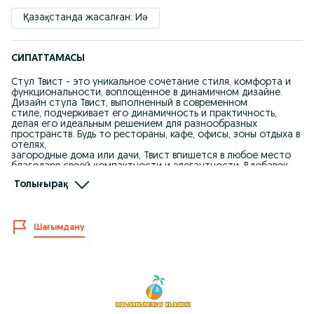
Қазақстанда жасалған: Иә
СИПАТТАМАСЫ
Стул Твист - это уникальное сочетание стиля, комфорта и
функциональности, воплощенное в динамичном дизайне.
Дизайн стула Твист, выполненный в современном
стиле, подчеркивает его динамичность и практичность,
делая его идеальным решением для разнообразных
пространств. Будь то рестораны, кафе, офисы, зоны отдыха в
отелях,
загородные дома или дачи, Твист впишется в любое место
благодаря своей компактности и элегантности. Вдобавок,
этот стул станет идеальным выбором для вашего
Толығырақ
городского
балкона.
Нагрузка до 120кг. Очень удобное хранение, стул вставляется
Шағымдану
в стул. Ножки имеют противоскользящую поверхность.
Размер: 460х440х780мм.