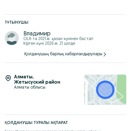
ТҰТЫНУШЫ
Владимир
OLX-та
2021 ж. қазан
күнінен бастап
Кірген күні 2026 ж. 21 шілде
Қолданушың барлық хабарландырулары
Алматы
,
Жетысуский район
Алматы облысы
ҚОЛДАНУШЫ ТУРАЛЫ АҚПАРАТ