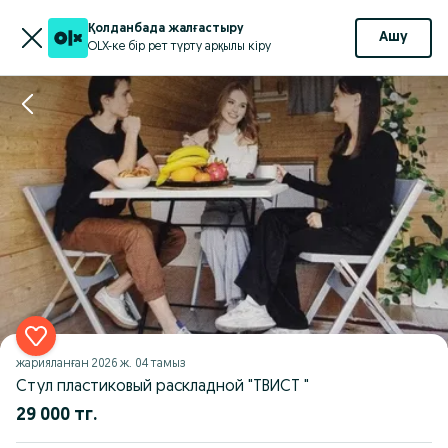
Қолданбада жалғастыру
Ашу
OLX-ке бір рет түрту арқылы кіру
жарияланған
2026 ж. 04 тамыз
Стул пластиковый раскладной "ТВИСТ "
29 000 тг.