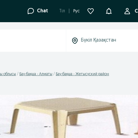
Ақпараттанд
Chat
Tіл
Рус
С
ты облысы
Бау-бақша - Алматы
Бау-бақша - Жетысуский район