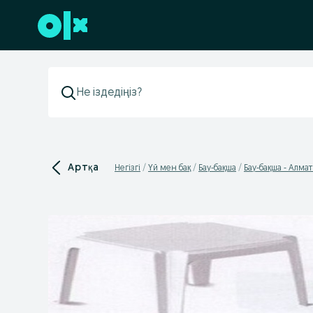
Төменгі деректемеге өту
Артқа
Негізгі
Үй мен бақ
Бау-бақша
Бау-бақша - Алма