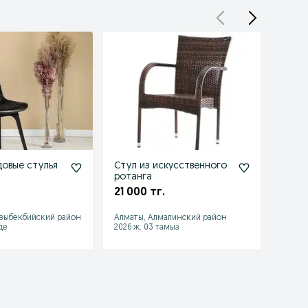
овые стулья
Стул из искусственного
Плете
ротанга
искус
21 000 тг.
21 00
азыбекбийский район
Алматы, Алмалинский район
Астана
де
2026 ж. 03 тамыз
2026 ж