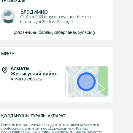
ТҰТЫНУШЫ
Владимир
OLX-та
2021 ж. қазан
күнінен бастап
Кірген күні 2026 ж. 21 шілде
Қолданушың барлық хабарландырулары
МЕКЕНІ
Алматы
,
Жетысуский район
Алматы облысы
ҚОЛДАНУШЫ ТУРАЛЫ АҚПАРАТ
Более 10 лет занимаемся продажей пластиковой мебели и 
профессиональным фитнес оборудованием. Разных 
производителей. Очень сильно уделяем внимание качеству 