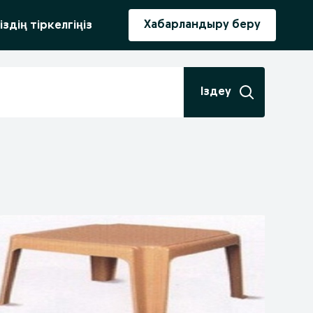
ыру
Хабарландыру беру
іздің тіркелгіңіз
Іздеу