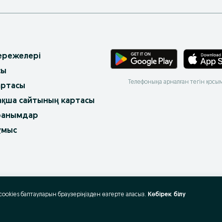
 ережелері
сы
Телефоныңа арналған тегін қосы
артасы
ақша сайтының картасы
ранымдар
ұмыс
 cookies баптауларын браузеріңізден өзгерте аласыз.
Көбірек білу