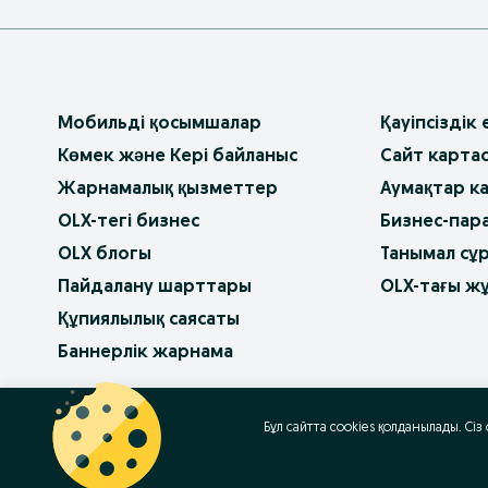
Мобильді қосымшалар
Қауіпсіздік
Көмек және Кері байланыс
Сайт карта
Жарнамалық қызметтер
Аумақтар к
OLX-тегі бизнес
Бизнес-пар
OLX блогы
Танымал сұ
Пайдалану шарттары
OLX-тағы ж
Құпиялылық саясаты
Баннерлік жарнама
OLX.bg
OLX.pl
OLX.ro
OLX.ua
OLX.pt
Бұл сайтта cookies қолданылады. Сіз