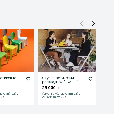
астиковые.
Стул пластиковый
Стул 
раскладной "ТВИСТ "
16 70
29 000 тг.
ысуский район
Алматы, Жетысуский район
Алмат
мыз
2026 ж. 04 тамыз
2026 ж