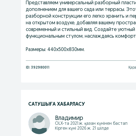
Представляем универсальный разборный пласти
дополнением для вашего сада или террасы. Этот
разборной конструкции его легко хранить и пе
на открытом воздухе, добавляя вашему простра
современный и стильный вид. Создайте уютный 
функциональным стулом, наслаждаясь комфорт
Размеры: 440х500х830мм.
ID:
392980011
Қара
САТУШЫҒА ХАБАРЛАСУ
Владимир
OLX-та
2021 ж. қазан
күнінен бастап
Кірген күні 2026 ж. 21 шілде