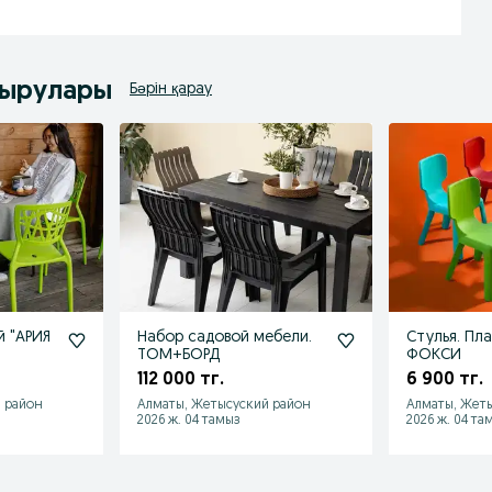
дырулары
Бәрін қарау
й "АРИЯ
Набор садовой мебели.
Стулья. Пл
ТОМ+БОРД
ФОКСИ
112 000 тг.
6 900 тг.
 район
Алматы, Жетысуский район
Алматы, Жет
2026 ж. 04 тамыз
2026 ж. 04 та