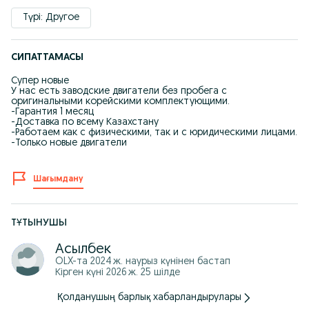
Түрі: Другое
СИПАТТАМАСЫ
Супер новые
У нас есть заводские двигатели без пробега с
оригинальными корейскими комплектующими.
-Гарантия 1 месяц
-Доставка по всему Казахстану
-Работаем как с физическими, так и с юридическими лицами.
-Только новые двигатели
Шағымдану
ТҰТЫНУШЫ
Асылбек
OLX-та
2024 ж. наурыз
күнінен бастап
Кірген күні 2026 ж. 25 шілде
Қолданушың барлық хабарландырулары