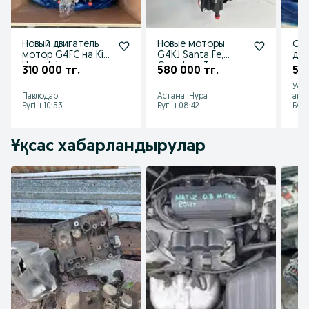
Новый двигатель
Новые моторы
Суп
мотор G4FC на Kia
G4KJ Santa Fe,
дви
Hyundai аксент
Grandeur, Tucson,
мо
310 000 тг.
580 000 тг.
532
серато елантра
Optima,
Сон
Уст
рио
Sorento,Sonata
Сан
Павлодар
Астана, Нұра
апт
Бүгін 10:53
Бүгін 08:42
Бүгі
Ұқсас хабарландырулар