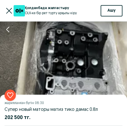
Қолданбада жалғастыру
Ашу
OLX-ке бір рет түрту арқылы кіру
жарияланған
бүгін 08:30
Супер новый маторы матиз тико дамас 0.8л
202 500 тг.