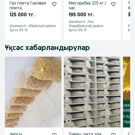
Газ плита Газовая
Мясорубка 220 кг./
Тос
плита,
час
Фа
Профессиональны
Дон
125 000 тг.
195 000 тг.
39 
е Газплиты 3,4,6,8
Ша
Шымкент, Аль-
комфорочные
Шымкент, Абайский район
Фарабийский район
Кыз
Бүгін 08:15
Бүгін 08:15
Бүгі
Ұқсас хабарландырулар
Чипсы
Лаваш, пита для
Спе