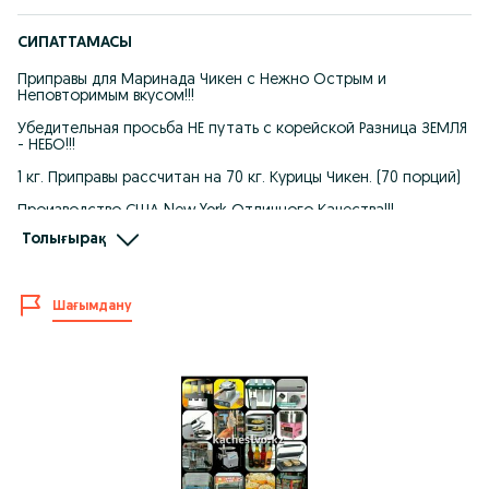
СИПАТТАМАСЫ
Приправы для Маринада Чикен с Нежно Острым и
Неповторимым вкусом!!!
Убедительная просьба НЕ путать с корейской Разница ЗЕМЛЯ
- НЕБО!!!
1 кг. Приправы рассчитан на 70 кг. Курицы Чикен. (70 порций)
Производство США New York Отличного Качества!!!
Толығырақ
Доставка по Казахстану!!!
Товар в наличии!!!
Шағымдану
Так же всегда в наличии:
Оборудование для Кафе, Ресторанов, Столовых,
Кондитерских и.т.д.
- Фритюрницы, для Фри, Чикена, Пончиков, Жареной рыбы
и.т.д
- Тостеры для Шаурмы, Донера, Лаваша и.т.д
- Контактные Плиты для Жарки Стэйков, Котлет и.т.д
- Ленточные Пилы для Мяса
- Планетарные миксеры
- Тестомесы