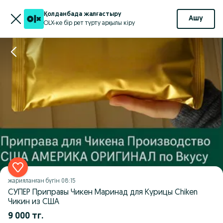
Қолданбада жалғастыру
Ашу
OLX-ке бір рет түрту арқылы кіру
жарияланған
бүгін 08:15
СУПЕР Приправы Чикен Маринад для Курицы Chiken
Чикин из США
9 000 тг.