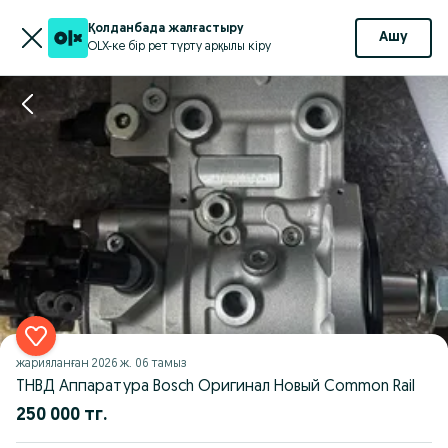
Қолданбада жалғастыру
Ашу
OLX-ке бір рет түрту арқылы кіру
жарияланған
2026 ж. 06 тамыз
ТНВД Аппаратура Bosch Оригинал Новый Common Rail
250 000 тг.