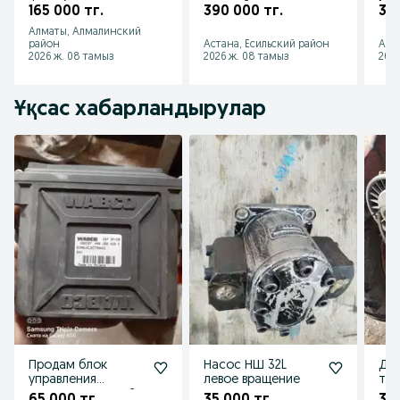
фуры бак на тягач
тягачей,
Mer
165 000 тг.
390 000 тг.
350
бак на грузовик
спецтехники и
Isu
Алматы, Алмалинский
генераторы
про
район
Астана, Есильский район
Алм
2026 ж. 08 тамыз
2026 ж. 08 тамыз
2026
Ұқсас хабарландырулар
Продам блок
Насос НШ 32L
Дви
управления
левое вращение
трак
пневмоподвеской
65 000 тг.
35 000 тг.
320