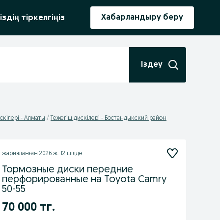
ыру
Хабарландыру беру
іздің тіркелгіңіз
Іздеу
скілері - Алматы
Тежегіш дискілері - Бостандыкский район
жарияланған
2026 ж. 12 шілде
Тормозные диски передние
перфорированные на Toyota Camry
50-55
70 000 тг.