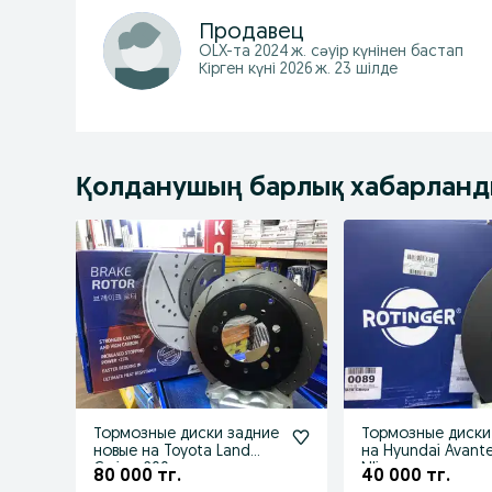
Продавец
OLX-та
2024 ж. сәуір
күнінен бастап
Кірген күні 2026 ж. 23 шілде
Қолданушың барлық хабарлан
Тормозные диски задние
Тормозные диски
новые на Toyota Land
на Hyundai Avante
Cruiser 200
Nline
80 000 тг.
40 000 тг.