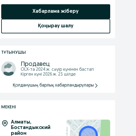
Хабарлама жіберу
Қоңырау шалу
ТҰТЫНУШЫ
Продавец
OLX-та
2024 ж. сәуір
күнінен бастап
Кірген күні 2026 ж. 23 шілде
Қолданушың барлық хабарландырулары
МЕКЕНІ
Алматы
,
Бостандыкский
район