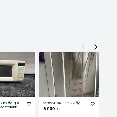
ка бу lg в
Москитные сетки бу
Торм
состоянии
перф
6 000 тг.
70 0