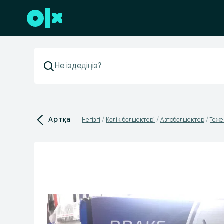
Төменгі деректемеге өту
Артқа
Негізгі
Көлік бөлшектері
Автобөлшектер
Теже