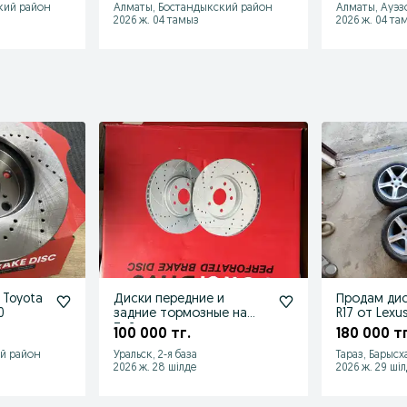
кий район
Алматы, Бостандыкский район
Алматы, Ауэз
2026 ж. 04 тамыз
2026 ж. 04 та
 Toyota
Диски передние и
Продам дис
0
задние тормозные на
R17 от Lexus
Тойота
100 000 тг.
180 000 тг
й район
Уральск, 2-я база
Тараз, Барысх
2026 ж. 28 шілде
2026 ж. 29 ші