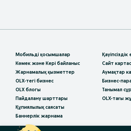
Мобильді қосымшалар
Қауіпсіздік
Көмек және Кері байланыс
Сайт карта
Жарнамалық қызметтер
Аумақтар к
OLX-тегі бизнес
Бизнес-пар
OLX блогы
Танымал сұ
Пайдалану шарттары
OLX-тағы ж
Құпиялылық саясаты
Баннерлік жарнама
OLX.bg
OLX.pl
OLX.ro
OLX.ua
OLX.pt