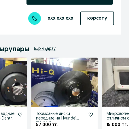
xxx xxx xxx
көрсету
дырулары
Бәрін қарау
 задние
Тормозные диски
Микроволнов
 Elantra
передние на Hyundai
отличном 
PALISADE
57 000 тг.
15 000 тг.