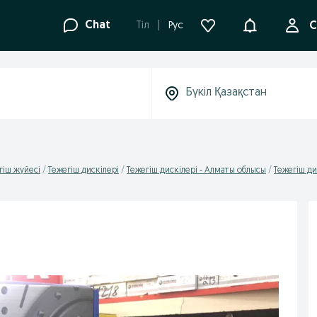
Ақпараттанд
Chat
Tіл
Рус
С
гіш жүйесі
Тежегіш дискілері
Тежегіш дискілері - Алматы облысы
Тежегіш ди