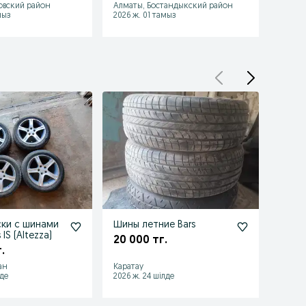
овский район
Алматы, Бостандыкский район
Алмат
мыз
2026 ж. 01 тамыз
2026 ж
ки с шинами
Шины летние Bars
Шины 
 IS (Altezza)
20 000 тг.
10 00
.
ан
Каратау
Болти
лде
2026 ж. 24 шілде
2026 ж