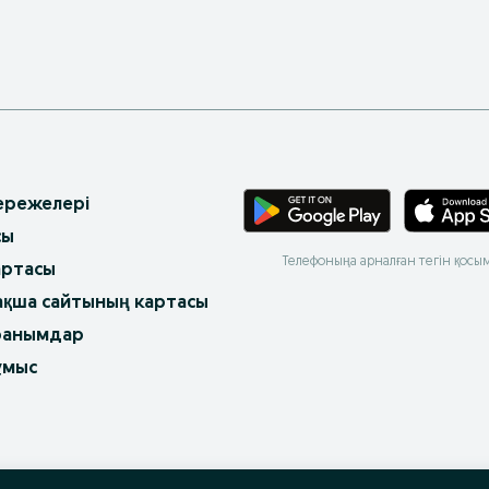
 ережелері
сы
Телефоныңа арналған тегін қосы
артасы
ақша сайтының картасы
ранымдар
ұмыс