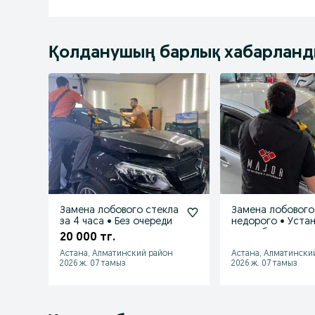
Қолданушың барлық хабарлан
Замена лобового стекла
Замена лобового
за 4 часа • Без очереди
недорого • Устан
день обращения
20 000 тг.
Астана, Алматинский район
Астана, Алматински
2026 ж. 07 тамыз
2026 ж. 07 тамыз