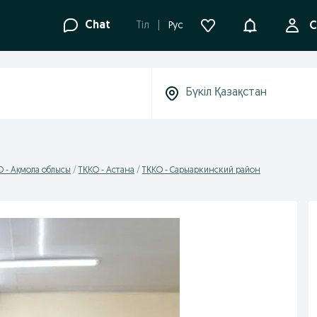
Ақпараттанд
Chat
Tіл
Рус
С
О - Ақмола облысы
ТҚКО - Астана
ТҚКО - Сарыаркинский район