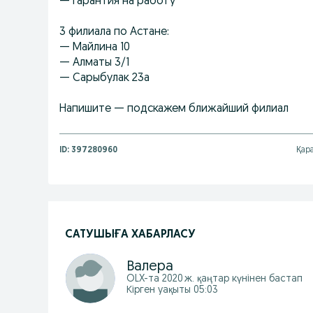
— Гарантия на работу
3 филиала по Астане:
— Майлина 10
— Алматы 3/1
— Сарыбулак 23а
Напишите — подскажем ближайший филиал
ID:
397280960
Қар
САТУШЫҒА ХАБАРЛАСУ
Валера
OLX-та
2020 ж. қаңтар
күнінен бастап
Кірген уақыты 05:03