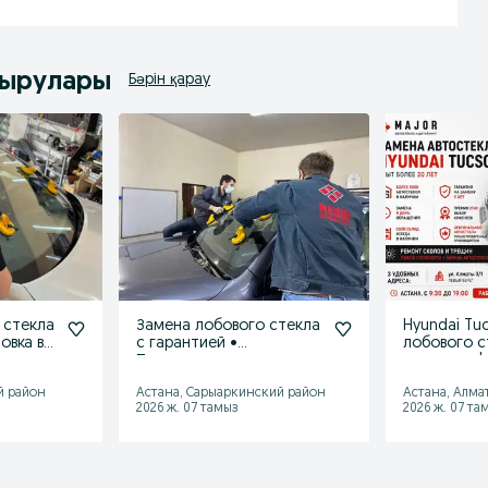
дырулары
Бәрін қарау
 стекла
Замена лобового стекла
Hyundai Tu
овка в
с гарантией •
лобового с
Прозрачные цены
ожидания |
й район
Астана, Сарыаркинский район
Астана, Алма
2026 ж. 07 тамыз
2026 ж. 07 та