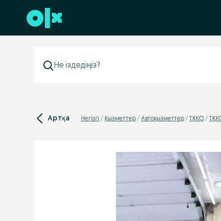
Төменгі деректемеге өту
Артқа
Негізгі
Қызметтер
Автоқызметтер
ТҚКО
ТҚК