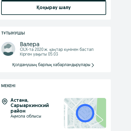
Қоңырау шалу
ТҰТЫНУШЫ
Валера
OLX-та
2020 ж. қаңтар
күнінен бастап
Кірген уақыты 05:03
Қолданушың барлық хабарландырулары
МЕКЕНІ
Астана
,
Сарыаркинский
район
Ақмола облысы