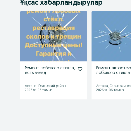
Ұқсас хабарландырулар
Ремонт лобового стекла,
Ремонт автостек
есть выезд
лобового стекла
и сколов реставр
лобовых
Астана, Есильский район
Астана, Сарыаркинс
2026 ж. 06 тамыз
2026 ж. 06 тамыз