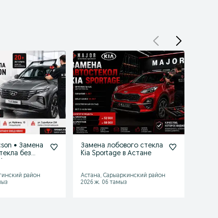
cson • Замена
Замена лобового стекла
Трещи
текла без
Kia Sportage в Астане
Замен
 Астана
Автос
тинский район
Астана, Сарыаркинский район
Астана
мыз
2026 ж. 06 тамыз
2026 ж