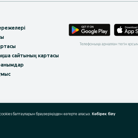
 ережелері
сы
Телефоныңа арналған тегін қосы
артасы
ақша сайтының картасы
ранымдар
ұмыс
 cookies баптауларын браузеріңізден өзгерте аласыз.
Көбірек білу