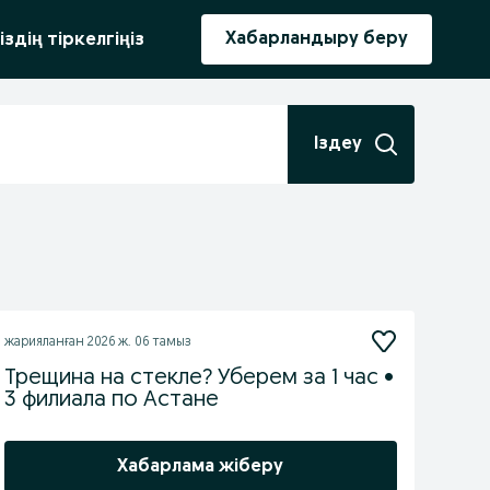
ыру
Хабарландыру беру
іздің тіркелгіңіз
Іздеу
жарияланған
2026 ж. 06 тамыз
Трещина на стекле? Уберем за 1 час •
3 филиала по Астане
Хабарлама жіберу