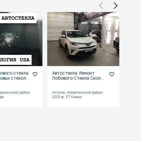
ового стекла
Автостекла. Ремонт
Авто
овых стекол
Лобового Стекла Сколы
все в
ола трещины
и трещины.
сколо
трещ
аркинский район
Астана, Алматинский район
Астан
лде
2026 ж. 07 тамыз
2026 ж