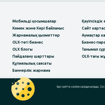
Мобильді қосымшалар
Қауіпсіздік
Көмек және Кері байланыс
Сайт карта
Жарнамалық қызметтер
Аумақтар к
OLX-тегі бизнес
Бизнес-пар
OLX блогы
Танымал сұ
Пайдалану шарттары
OLX-тағы ж
Құпиялылық саясаты
Баннерлік жарнама
OLX.bg
OLX.pl
OLX.ro
OLX.ua
OLX.pt
Бұл сайтта cookies қолданылады. Сіз