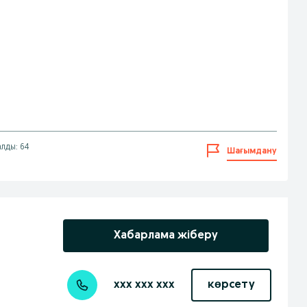
алды: 64
Шағымдану
Хабарлама жіберу
xxx xxx xxx
көрсету