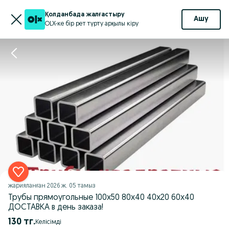
Қолданбада жалғастыру
Ашу
OLX-ке бір рет түрту арқылы кіру
жарияланған
2026 ж. 05 тамыз
Трубы прямоугольные 100х50 80х40 40х20 60х40
ДОСТАВКА в день заказа!
130 тг.
Келісімді