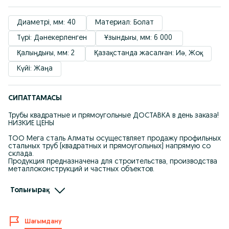
Диаметрі, мм: 40 
Материал: Болат
Түрі: Дәнекерленген
Ұзындығы, мм: 6 000 
Қалыңдығы, мм: 2 
Қазақстанда жасалған: Иә, Жоқ
Күйі: Жаңа
СИПАТТАМАСЫ
Трубы квадратные и прямоугольные ДОСТАВКА в день заказа!
НИЗКИЕ ЦЕНЫ
ТОО Мега сталь Алматы осуществляет продажу профильных
стальных труб (квадратных и прямоугольных) напрямую со
склада.
Продукция предназначена для строительства, производства
металлоконструкций и частных объектов.
Ассортимент в наличии
Толығырақ
Квадратные профильные трубы:
• 20×20
• 25×25
Шағымдану
• 30×30