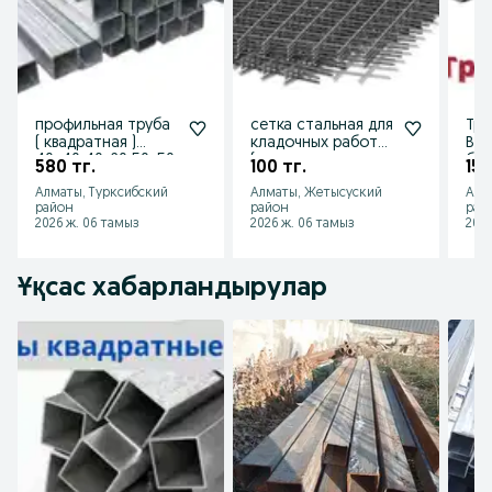
профильная труба
сетка стальная для
Тру
( квадратная )
кладочных работ
ВСЕ
40х40 40х20 50х50
(арматурная ,
бес
580 тг.
100 тг.
150
60х40 80х80
кладочная )
сва
Алматы, Турксибский
Алматы, Жетысуский
Алм
100х100
оци
район
район
рай
2026 ж. 06 тамыз
2026 ж. 06 тамыз
2026
Ұқсас хабарландырулар