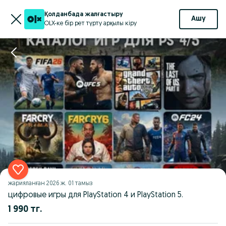
Қолданбада жалғастыру
Ашу
OLX-ке бір рет түрту арқылы кіру
жарияланған
2026 ж. 01 тамыз
цифровые игры для PlayStation 4 и PlayStation 5.
1 990 тг.