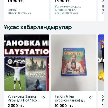
1 490 тг.
1 990 тг.
2 0
Усть-Каменогорск,
Шым
Семей
Микрорайон 22
Фар
2026 ж. 08 тамыз
2026 ж. 08 тамыз
2026
Ұқсас хабарландырулар
Установка Запись
Far Cry 6 (на
Уст
Игры для Пс4/Пс5
русском языке) для
Pla
Ps4/Ps5- GTA 5
PS4 PS5
2 300 тг.
10 000 тг.
1 4