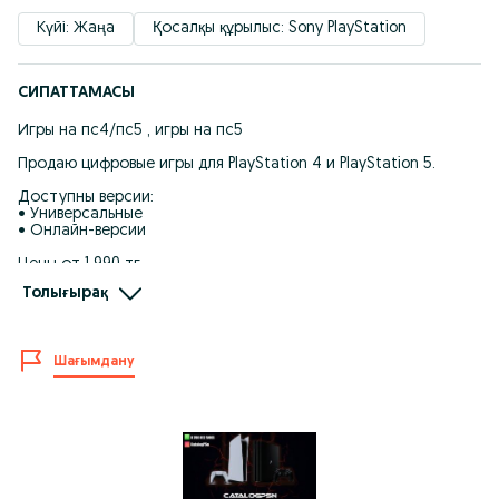
Күйі: Жаңа
Қосалқы құрылыс: Sony PlayStation
СИПАТТАМАСЫ
Игры на пс4/пс5 , игры на пс5
Продаю цифровые игры для PlayStation 4 и PlayStation 5.
Доступны версии:
• Универсальные
• Онлайн-версии
Цены от 1 990 тг.
Толығырақ
• Установка и настройка
• Консультация перед покупкой
• Поддержка после установки
Шағымдану
Instagram: Catalogpsn
Адрес: Астана, Сыганак 4
Работаем по всему Казахстану.