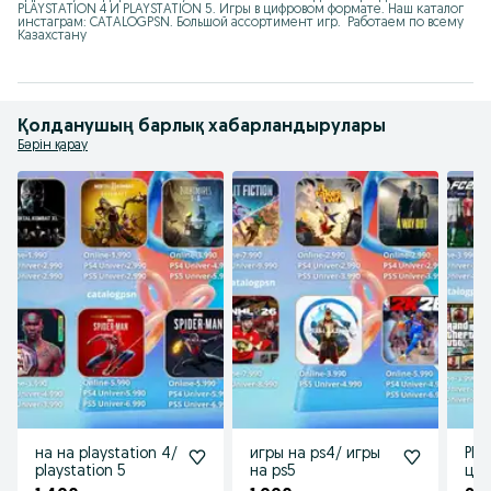
PLAYSTATION 4 И PLAYSTATION 5. Игры в цифровом формате. Наш каталог 
инстаграм: CATALOGPSN. Большой ассортимент игр.  Работаем по всему 
Казахстану
Қолданушың барлық хабарландырулары
Бәрін қарау
на на playstation 4/
игры на ps4/ игры
Pla
playstation 5
на ps5
циф