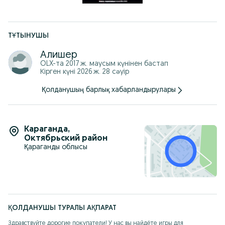
ТҰТЫНУШЫ
Алишер
OLX-та
2017 ж. маусым
күнінен бастап
Кірген күні 2026 ж. 28 сәуір
Қолданушың барлық хабарландырулары
Караганда
,
Октябрьский район
Қараганды облысы
ҚОЛДАНУШЫ ТУРАЛЫ АҚПАРАТ
Здравствуйте дорогие покупатели! У нас вы найдёте игры для 