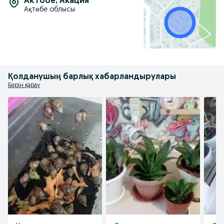
Актобе
,
Акация
Ақтөбе облысы
Қолданушың барлық хабарландырулары
Бәрін қарау