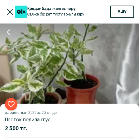
Қолданбада жалғастыру
Ашу
OLX-ке бір рет түрту арқылы кіру
жарияланған
2026 ж. 23 шілде
Цветок педилантус
2 500 тг.