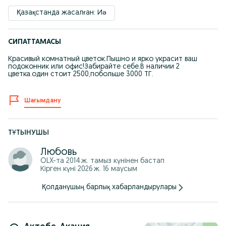
Қазақстанда жасалған: Иә
СИПАТТАМАСЫ
Красивый комнатный цветок.Пышно и ярко украсит ваш
подоконник или офис!Забирайте себе.В наличии 2
цветка.один стоит 2500,побольше 3000 ТГ.
Шағымдану
ТҰТЫНУШЫ
Любовь
OLX-та
2014 ж. тамыз
күнінен бастап
Кірген күні 2026 ж. 16 маусым
Қолданушың барлық хабарландырулары