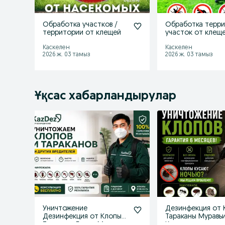
Обработка участков /
Обработка терр
территории от клещей
участок от клеще
насекомых
Каскелен
Каскелен
2026 ж. 03 тамыз
2026 ж. 03 тамыз
Ұқсас хабарландырулар
Уничтожение
Дезинфекция от 
Дезинфекция от Клопы
Тараканы Муравь
Тараканы Блохи Муравьи
Клещи