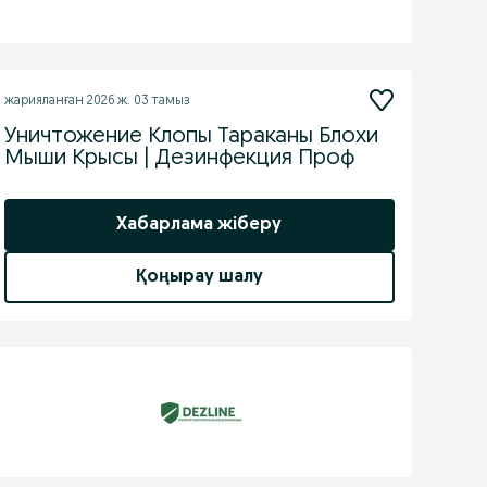
жарияланған
2026 ж. 03 тамыз
Уничтожение Клопы Тараканы Блохи
Мыши Крысы | Дезинфекция Проф
Хабарлама жіберу
Қоңырау шалу