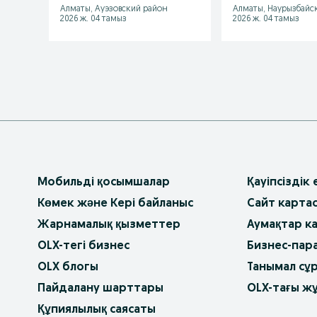
Алматы, Ауэзовский район
Алматы, Наурызбайс
и другие
2026 ж. 04 тамыз
2026 ж. 04 тамыз
Мобильді қосымшалар
Қауіпсіздік
Көмек және Кері байланыс
Сайт карта
Жарнамалық қызметтер
Аумақтар к
OLX-тегі бизнес
Бизнес-пар
OLX блогы
Танымал сұ
Пайдалану шарттары
OLX-тағы ж
Құпиялылық саясаты