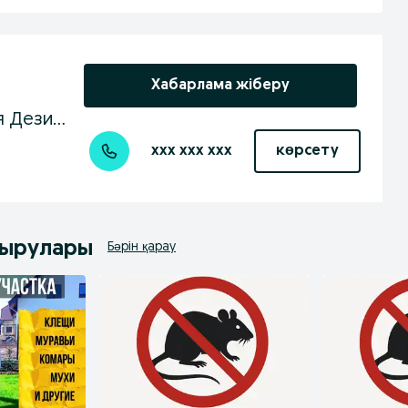
Хабарлама жіберу
DezLine - Профессиональная Дезинфекция
xxx xxx xxx
көрсету
дырулары
Бәрін қарау