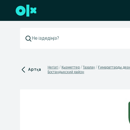
Төменгі деректемеге өту
Негізгі
Қызметтер
Тазалау
Ғимараттарды дез
Артқа
Бостандыкский район