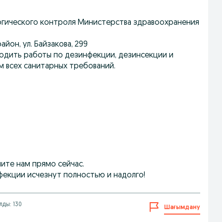
гического контроля Министерства здравоохранения
йон, ул. Байзакова, 299
одить работы по дезинфекции, дезинсекции и
м всех санитарных требований.
ите нам прямо сейчас.
фекции исчезнут полностью и надолго!
лды: 130
Шағымдану