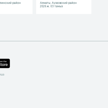
алинский район
Алматы, Ауэзовский район
Алмат
ия
Тараканы
2026 ж. 03 тамыз
2026 ж
мша