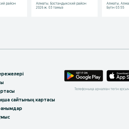
кий район
Алматы, Бостандыкский район
Алматы, Алм
Дератизац
2026 ж. 03 тамыз
Бүгін 03:55
 ережелері
сы
Телефоныңа арналған тегін қосы
артасы
ақша сайтының картасы
ранымдар
ұмыс