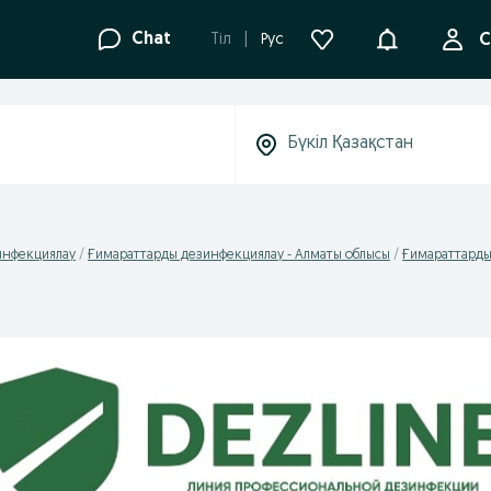
Ақпараттанд
Chat
Tіл
Рус
С
инфекциялау
Ғимараттарды дезинфекциялау - Алматы облысы
Ғимараттарды