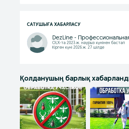
САТУШЫҒА ХАБАРЛАСУ
OLX-та
2023 ж. наурыз
күнінен бастап
Кірген күні 2026 ж. 27 шілде
Қолданушың барлық хабарлан