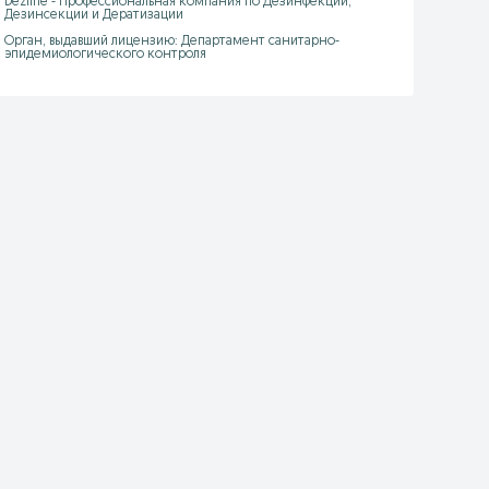
Dezline - Профессиональная компания по Дезинфекции, 
Дезинсекции и Дератизации

Орган, выдавший лицензию: Департамент санитарно-
эпидемиологического контроля