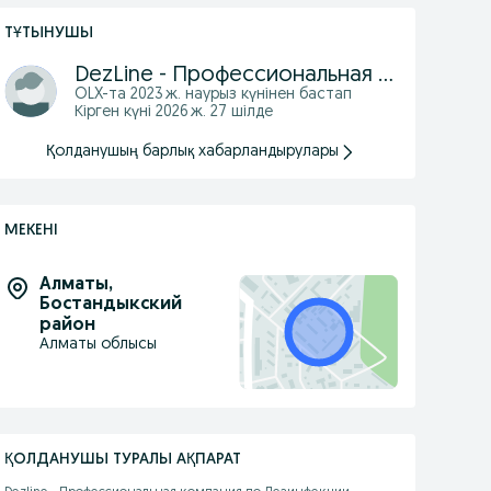
ТҰТЫНУШЫ
DezLine - Профессиональная Дезинфекция
OLX-та
2023 ж. наурыз
күнінен бастап
Кірген күні 2026 ж. 27 шілде
Қолданушың барлық хабарландырулары
МЕКЕНІ
Алматы
,
Бостандыкский
район
Алматы облысы
ҚОЛДАНУШЫ ТУРАЛЫ АҚПАРАТ