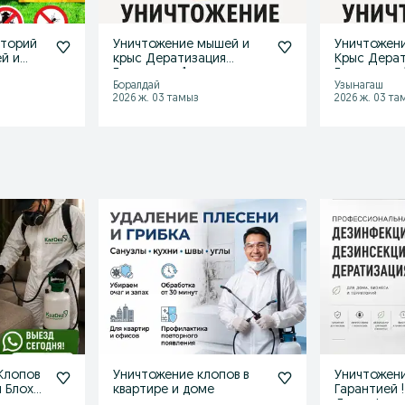
иторий
Уничтожение мышей и
Уничтожен
й и
крыс Дератизация
Крыс Дера
Гарантия с 1-го раза
Гарантия с 
Боралдай
Узынагаш
2026 ж. 03 тамыз
2026 ж. 03 та
Клопов
Уничтожение клопов в
Уничтожени
и Блохи
квартире и доме
Гарантией 
Дезинфекц