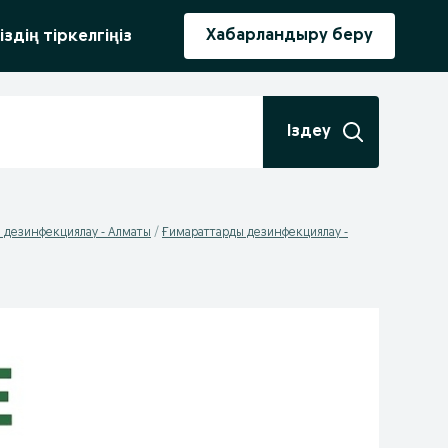
ыру
Хабарландыру беру
іздің тіркелгіңіз
Іздеу
 дезинфекциялау - Алматы
Ғимараттарды дезинфекциялау -