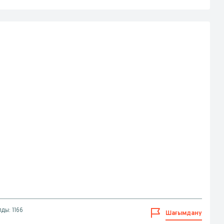
лды: 1166
Шағымдану