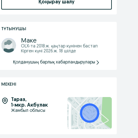
Қоңырау шалу
ТҰТЫНУШЫ
Маке
OLX-та
2018 ж. қаңтар
күнінен бастап
Кірген күні 2026 ж. 18 шілде
Қолданушың барлық хабарландырулары
МЕКЕНІ
Тараз
,
1-мкр. Акбулак
Жамбыл облысы