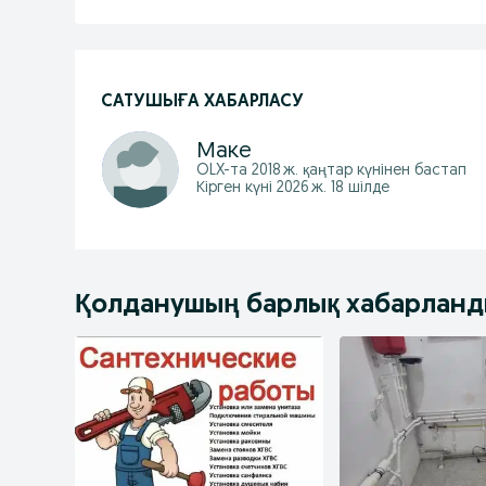
САТУШЫҒА ХАБАРЛАСУ
Маке
OLX-та
2018 ж. қаңтар
күнінен бастап
Кірген күні 2026 ж. 18 шілде
Қолданушың барлық хабарлан