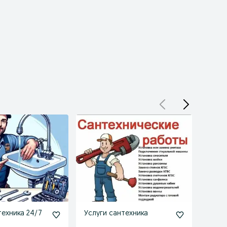
техника 24/7
Услуги сантехника
Сант
24/7