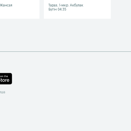
. Жансая
Тараз, 1-мкр. Акбулак
Тараз,
Бүгін 04:35
Бүгін 
мша