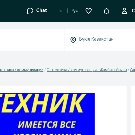
Ақпараттанд
Chat
Tіл
Рус
С
техника / коммуникации
Сантехника / коммуникации - Жамбыл облысы
Са