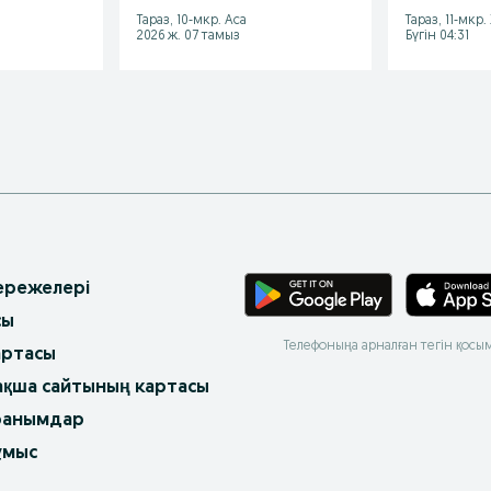
Тараз, 10-мкр. Аса
Тараз, 11-мкр
2026 ж. 07 тамыз
Бүгін 04:31
 ережелері
сы
Телефоныңа арналған тегін қосы
артасы
ақша сайтының картасы
ранымдар
ұмыс