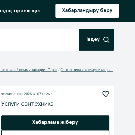
ыру
Хабарландыру беру
іздің тіркелгіңіз
Іздеу
нтехника / коммуникации - Тараз
Сантехника / коммуникации -
жарияланған
2026 ж. 07 тамыз
Услуги сантехника
Хабарлама жіберу