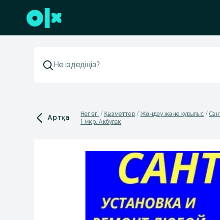
Төменгі деректемеге өту
Негізгі
Қызметтер
Жөндеу жəне құрылыс
Сан
Артқа
1-мкр. Акбулак