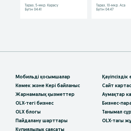
Тараз, 5-мкр. Карасу
Тараз, 10-мкр. Аса
Бүгін 04:41
Бүгін 04:47
Мобильді қосымшалар
Қауіпсіздік
Көмек және Кері байланыс
Сайт карта
Жарнамалық қызметтер
Аумақтар к
OLX-тегі бизнес
Бизнес-пар
OLX блогы
Танымал сұ
Пайдалану шарттары
OLX-тағы ж
Құпиялылық саясаты