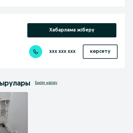
Хабарлама жіберу
xxx xxx xxx
көрсету
дырулары
Бәрін қарау