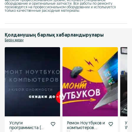
высоком профессиональном уровне, используя специальное 
оборудование и оригинальные запчасти. Все работы по ремонту 
производятся на профессиональном оборудовании и используется 
только качественные расходные материалы.
Қолданушың барлық хабарландырулары
Бәрін қарау
Услуги
Ремон Ноутбуков и
Уст
программиста (
компьютеров.
Win