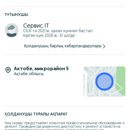
Компьютерный мастер!
Настроить роутер!
Удаление вирусов!
Чистка компьютера!
ТҰТЫНУШЫ
г. Актобе, ул.Абулхаир хана 19
Сервис IT
OLX-та
2021 ж. қазан
күнінен бастап
Кірген күні 2026 ж. 31 шілде
Қолданушың барлық хабарландырулары
Актобе
,
микрорайон 5
Ақтөбе облысы
ҚОЛДАНУШЫ ТУРАЛЫ АҚПАРАТ
Наш сервис предоставляет клиентам профессиональное обслуживание и 
ремонт. Проведем расширенную диагностику и ремонт устройств на 