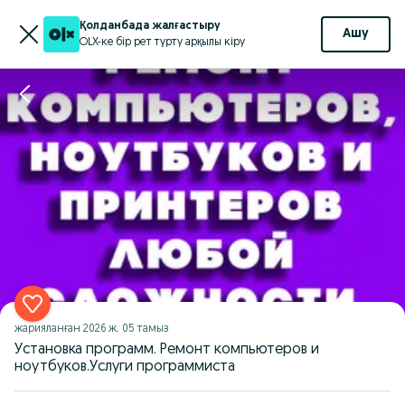
Қолданбада жалғастыру
Ашу
OLX-ке бір рет түрту арқылы кіру
жарияланған
2026 ж. 05 тамыз
Установка программ. Ремонт компьютеров и
ноутбуков.Услуги программиста