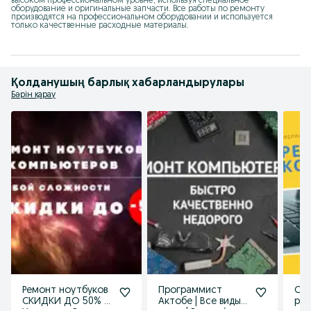
высоком профессиональном уровне, используя специальное 
оборудование и оригинальные запчасти. Все работы по ремонту 
производятся на профессиональном оборудовании и используется 
только качественные расходные материалы.
Қолданушың барлық хабарландырулары
Бәрін қарау
Ремонт ноутбуков
Программист
Спе
СКИДКИ ДО 50% /
Актобе | Все виды
ре