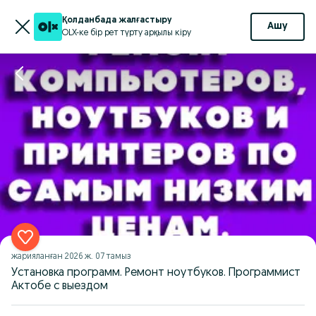
Қолданбада жалғастыру
Ашу
OLX-ке бір рет түрту арқылы кіру
жарияланған
2026 ж. 07 тамыз
Установка программ. Ремонт ноутбуков. Программист
Актобе с выездом