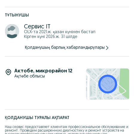
Настроить роутер!
Удаление вирусов!
Чистка компьютера!
ТҰТЫНУШЫ
г. Актобе, ул.Абулхаир хана 19
Телефон: +7 ***********45
Сервис IT
OLX-та
2021 ж. қазан
күнінен бастап
Кірген күні 2026 ж. 31 шілде
Қолданушың барлық хабарландырулары
Актобе
,
микрорайон 12
Ақтөбе облысы
ҚОЛДАНУШЫ ТУРАЛЫ АҚПАРАТ
Наш сервис предоставляет клиентам профессиональное обслуживание и 
ремонт. Проведем расширенную диагностику и ремонт устройств на 