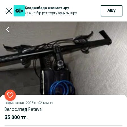
Қолданбада жалғастыру
Ашу
OLX-ке бір рет түрту арқылы кіру
жарияланған
2026 ж. 02 тамыз
Велосипед Petava
35 000 тг.