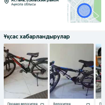
Астана
,
Есильский район
Ақмола облысы
Ұқсас хабарландырулар
Продаю велосипед
Велосипед
Про