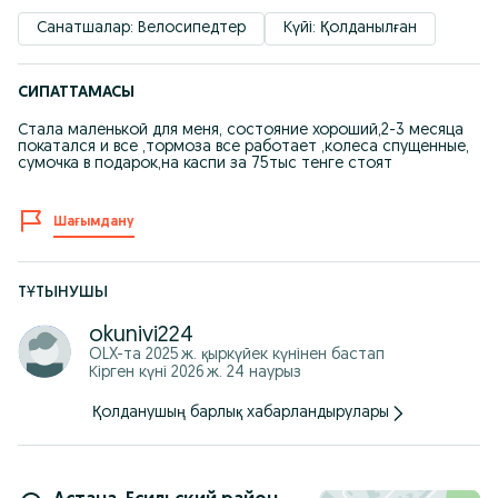
Санатшалар: Велосипедтер
Күйі: Қолданылған
СИПАТТАМАСЫ
Стала маленькой для меня, состояние хороший,2-3 месяца
покатался и все ,тормоза все работает ,колеса спущенные,
сумочка в подарок,на каспи за 75тыс тенге стоят
Шағымдану
ТҰТЫНУШЫ
okunivi224
OLX-та
2025 ж. қыркүйек
күнінен бастап
Кірген күні 2026 ж. 24 наурыз
Қолданушың барлық хабарландырулары