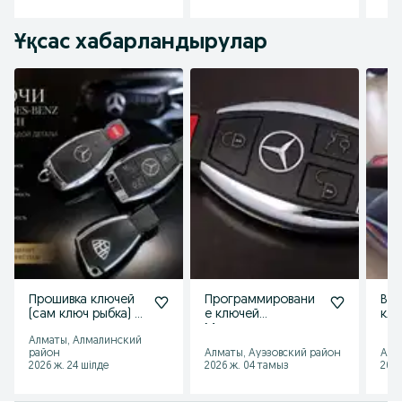
Ұқсас хабарландырулар
Прошивка ключей
Программировани
Вос
(сам ключ рыбка) в
е ключей
клю
ассортименте
Мерседес,
рыб
Алматы, Алмалинский
изготовление
авт
район
Алматы, Ауэзовский район
Алм
ключей, прошивка
зам
2026 ж. 24 шілде
2026 ж. 04 тамыз
2026
ключа