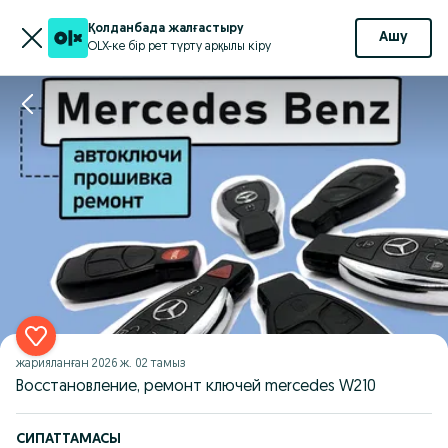
Қолданбада жалғастыру
Ашу
OLX-ке бір рет түрту арқылы кіру
жарияланған
2026 ж. 02 тамыз
Восстановление, ремонт ключей mercedes W210
СИПАТТАМАСЫ