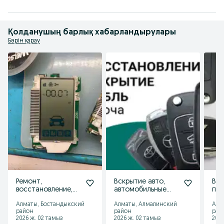
Қолданушың барлық хабарландырулары
Бәрін қарау
Ремонт,
Вскрытие авто,
Вск
восстановление,
автомобильные
пр
привязка,
ключи, ремонт,
клю
Алматы, Бостандыкский
Алматы, Алмалинский
Алм
программирование
программирование
Tou
район
район
рай
пульта
Por
2026 ж. 02 тамыз
2026 ж. 02 тамыз
2026
сигнализаций