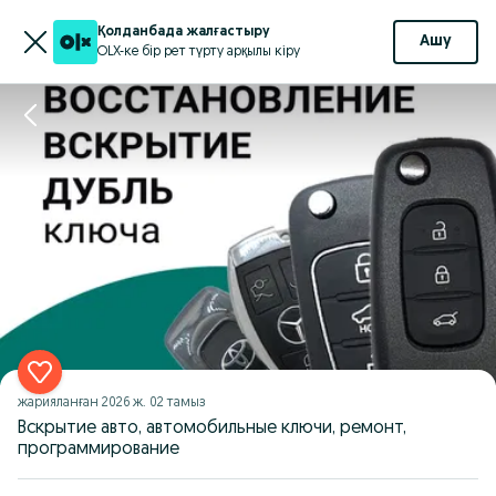
Қолданбада жалғастыру
Ашу
OLX-ке бір рет түрту арқылы кіру
жарияланған
2026 ж. 02 тамыз
Вскрытие авто, автомобильные ключи, ремонт,
программирование