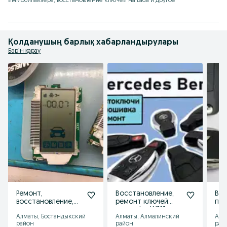
иммобилайзера, восстановление ключей на Lada и другое
Қолданушың барлық хабарландырулары
Бәрін қарау
Ремонт,
Восстановление,
Вск
восстановление,
ремонт ключей
пр
привязка,
mercedes W210
клю
Алматы, Бостандыкский
Алматы, Алмалинский
Алм
программирование
Tou
район
район
рай
пульта
Por