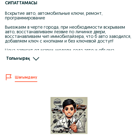
СИПАТТАМАСЫ
Вскрытие авто, автомобильные ключи, ремонт,
программирование
Выезжаем в черте города, при необходимости вскрываем
авто, восстанавливаем лезвие по личинке двери,
восстанавливаем чип иммобилайзера, что б авто заводился,
добавляем ключ с кнопками и без ключевой доступ!
Цена зависит от марки, модели, года авто и объема
производимых работ.
Толығырақ
К каждой машине, подбирается свой ключ, который далее
программируется в авто!
Шағымдану
Восстановление при полной утере;
Ремонт ключа после стирки или попадания в воду;
Вскрытие авто;
Дубликат ключа;
Изготовление запасного ключа;
Чипа иммобилайзера для автозапуска;
Выкидного ключа с кнопками;
Замена корпуса;
Восстановление лезвия;
Ключа по замку;
Удаление ключей из памяти автомобиля;
Программирование ключей;
Изготовление ключей по вин коду;