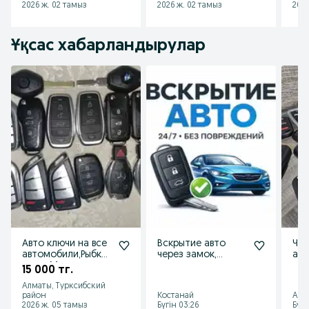
2026 ж. 02 тамыз
2026 ж. 02 тамыз
2026
сигнализаций
Ұқсас хабарландырулар
Авто ключи на все
Вскрытие авто
Чип
автомобили,Рыбка
через замок,
ав
ключ, Мерседес
ремонт
клю
15 000 тг.
автомобильных
кл
Алматы, Турксибский
замков
район
Костанай
Алм
2026 ж. 05 тамыз
Бүгін 03:26
Бүгі