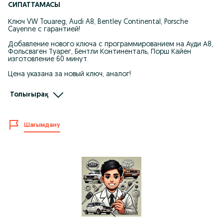
СИПАТТАМАСЫ
Ключ VW Touareg, Audi A8, Bentley Continental, Porsche
Cayenne с гарантией!
Добавление нового ключа с программированием на Ауди А8,
Фольсваген Туарег, Бентли Континенталь, Порш Кайен
изготовление 60 минут.
Цена указана за новый ключ, аналог!
Новый ключ, как на фото или сделать в другом корпусе,
Толығырақ
современного дизайна;
Так же восстанавливаем при полной утере ключей!
Шағымдану
Восстановление при полной утере;
Ремонт ключа после стирки или попадания в воду;
Вскрытие авто;
Дубликат ключа;
Изготовление запасного ключа;
Изготовление чипа иммобилайзера для автозапуска;
Изготовление выкидного ключа с кнопками;
Замена корпуса;
Восстановление лезвия;
Восстановление ключа по замку;
Удаление ключей из памяти автомобиля;
Программирование ключей;
Изготовление ключей по вин коду;