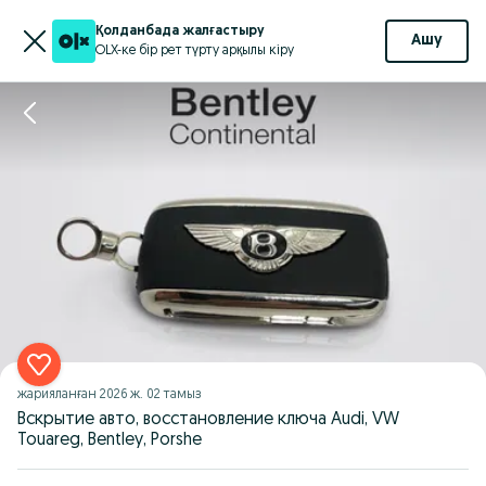
Қолданбада жалғастыру
Ашу
OLX-ке бір рет түрту арқылы кіру
жарияланған
2026 ж. 02 тамыз
Вскрытие авто, восстановление ключа Audi, VW
Touareg, Bentley, Porshe