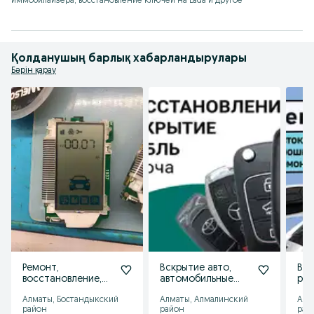
иммобилайзера, восстановление ключей на Lada и другое
Қолданушың барлық хабарландырулары
Бәрін қарау
Ремонт,
Вскрытие авто,
Вос
восстановление,
автомобильные
рем
привязка,
ключи, ремонт,
mer
Алматы, Бостандыкский
Алматы, Алмалинский
Алм
программирование
программирование
район
район
рай
пульта