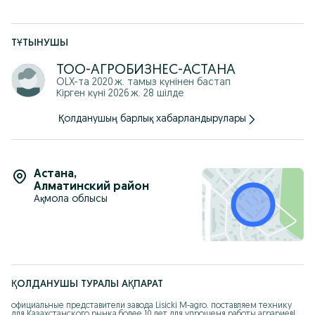
ТҰТЫНУШЫ
ТОО-АГРОБИЗНЕС-АСТАНА
OLX-та
2020 ж. тамыз
күнінен бастап
Кірген күні 2026 ж. 28 шілде
Қолданушың барлық хабарландырулары
Астана
,
Алматинский район
Ақмола облысы
ҚОЛДАНУШЫ ТУРАЛЫ АҚПАРАТ
официальные представители завода Lisicki M-agro. поставляем технику 
для Казахстанского рынка более 10 лет для упрощеня работы аграриев!