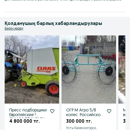
Қолданушың барлық хабарландырулары
Бәрін қарау
Пресс подборщики
ОГР М Агро 5/8
М А
Европейские !
колес. Российское
вор
CLAAS METAL FACH
производство
ко
4 800 000 тг.
300 000 тг.
30
Усть-Каменогорск,