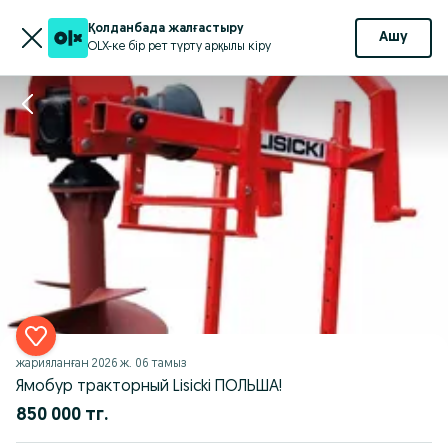
Қолданбада жалғастыру
Ашу
OLX-ке бір рет түрту арқылы кіру
жарияланған
2026 ж. 06 тамыз
Ямобур тракторный Lisicki ПОЛЬША!
850 000 тг.