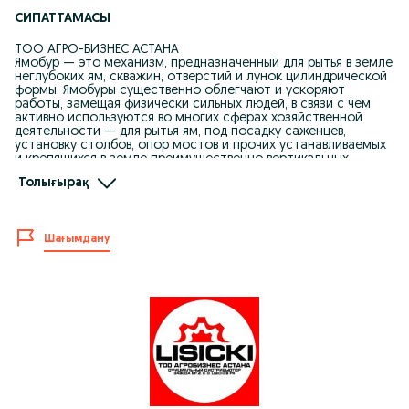
СИПАТТАМАСЫ
ТОО АГРО-БИЗНЕС АСТАНА
Ямобур — это механизм, предназначенный для рытья в земле
неглубоких ям, скважин, отверстий и лунок цилиндрической
формы. Ямобуры существенно облегчают и ускоряют
работы, замещая физически сильных людей, в связи с чем
активно используются во многих сферах хозяйственной
деятельности — для рытья ям, под посадку саженцев,
установку столбов, опор мостов и прочих устанавливаемых
и крепящихся в земле преимущественно вертикальных
конструкций. Машина подвешивается к задней части
Толығырақ
трактора на трехточечной системе подвески. Рабочий
элемент ямобура - это сверло, приводимое в движение от
ВОМ трактора через карданный вал. Конструкция ямобура
позволяет регулировать глубину сверла, а также угол его
Шағымдану
наклона. Кроме того, ямобур оснащен сменными ножами на
сверлах, которые обеспечивают длительную и эффективную
работу машины. В стандартной версии ямобур оснащен
буровыми установками диаметром 50см. и 30см.
Доставка по всему Казахстану!
Имеется рассрочка на 12 месяцев Kaspi Bank!