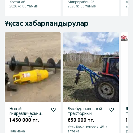
Костанай
Микрорайон 22
Алг
2026 ж. 06 тамыз
2026 ж. 06 тамыз
2026
Ұқсас хабарландырулар
Новый
Ямобур навесной
Ямо
гидравлический
тракторный
тра
ямобур 400 мм,
нал
1 450 000 тг.
650 000 тг.
1 2
глубина бурения
по 
Усть-Каменогорск, 45-я
Аст
до 2 м
Тельмана
аптека
рай