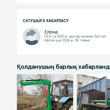
САТУШЫҒА ХАБАРЛАСУ
Елена
OLX-та
2022 ж. қаңтар
күнінен бастап
Кірген күні 2026 ж. 06 тамыз
Қолданушың барлық хабарлан