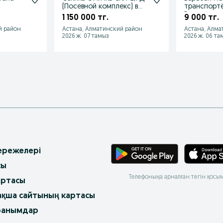
(Посевной комплекс) в
транспорт
наличии
Ролики
1 150 000 тг.
9 000 тг.
й район
Астана, Алматинский район
Астана, Алма
2026 ж. 07 тамыз
2026 ж. 06 та
 ережелері
сы
Телефоныңа арналған тегін қосы
артасы
ақша сайтының картасы
ранымдар