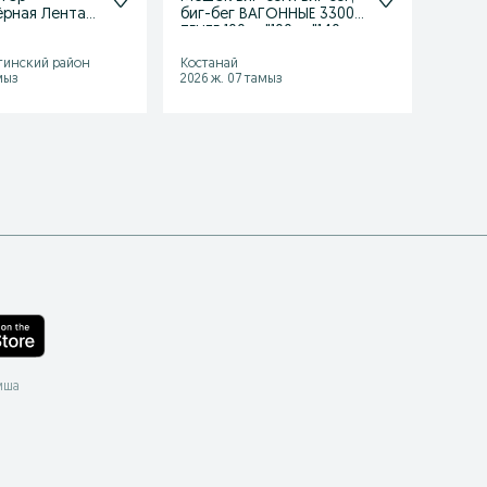
ёрная Лента
биг-бег ВАГОННЫЕ 3300
скреб
ТЕНГЕ 100см"100см"140см
ТС-25
999 1
тинский район
Костанай
Астан
мыз
2026 ж. 07 тамыз
2026 ж
мша