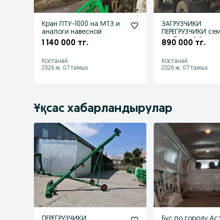
Кран ПТУ-1000 на МТЗ и
ЗАГРУЗЧИКИ
аналоги навесной
ПЕРЕГРУЗЧИКИ семян и
удобрений Зернопогр-ки
1 140 000 тг.
890 000 тг.
Протравители
Костанай
Костанай
2026 ж. 07 тамыз
2026 ж. 07 тамыз
Ұқсас хабарландырулар
ПЕРЕГРУЗЧИКИ
Бус по городу Ас