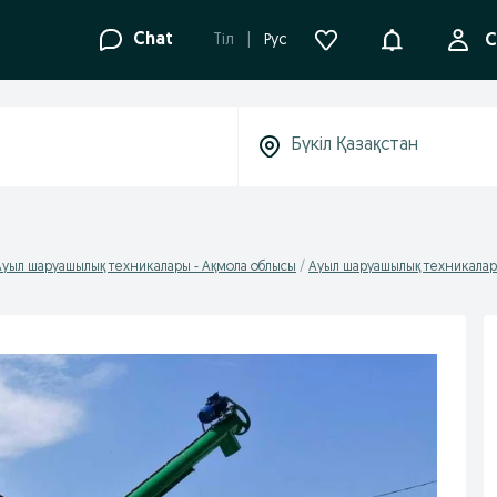
Ақпараттанд
Chat
Tіл
Рус
С
Ауыл шаруашылық техникалары - Ақмола облысы
Ауыл шаруашылық техникалар