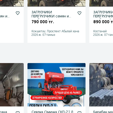
ЗАГРУЗЧИКИ
ЗАГРУЗЧИК
ПЕРЕГРУЗЧИКИ семян и
ПЕРЕГРУЗЧИКИ сем
удобрений
удобрений Зернопогр-ки
790 000 тг.
890 000 т
Зернопогрузчики на
Протравит
ВАГОН
Кокшетау, Проспект Абылай хана
Костанай
2026 ж. 07 тамыз
2026 ж. 07 та
тана
Сеялка Омичка СКП-2,1 Д
Барабан м