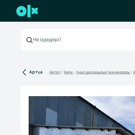
Төменгі деректемеге өту
Артқа
Негізгі
Көлік
Ауыл шаруашылық техникалары