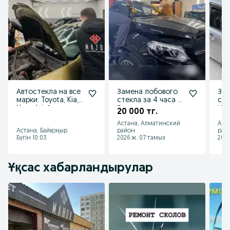
Автостекла на все
Замена лобового
Зам
марки: Toyota, Kia,
стекла за 4 часа •
сте
Hyundai. Замена
Без очереди
Уст
20 000 тг.
под ключ
об
Астана, Алматинский
Аст
Астана, Байқоңыр
район
рай
Бүгін 10:03
2026 ж. 07 тамыз
2026
Ұқсас хабарландырулар