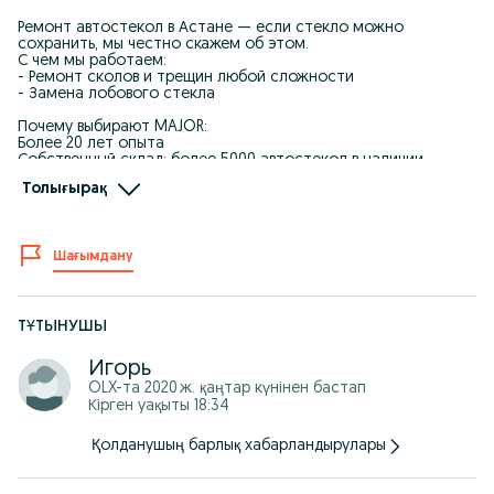
Ремонт автостекол в Астане — если стекло можно
сохранить, мы честно скажем об этом.
С чем мы работаем:
- Ремонт сколов и трещин любой сложности
- Замена лобового стекла
Почему выбирают MAJOR:
Более 20 лет опыта
Собственный склад: более 5000 автостекол в наличии
Премия 2ГИС: «Лучший автосервис в Астане»
Толығырақ
Замена в день обращения
Гарантия на замену — 5 лет
Современное профессиональное оборудование
Шағымдану
3 филиала в Астане:
ул. Сарыбулак, 23А
ул. Алматы, 3/1
ул. Майлина, 10
Работаем ежедневно с 9:30 до 19:00.
ТҰТЫНУШЫ
Игорь
OLX-та
2020 ж. қаңтар
күнінен бастап
Кірген уақыты 18:34
Қолданушың барлық хабарландырулары