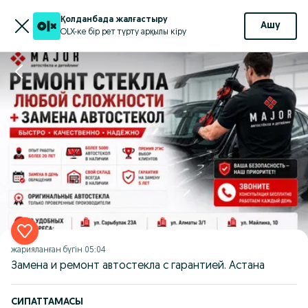
Қолданбада жалғастыру
Ашу
OLX-ке бір рет түрту арқылы кіру
жарияланған
бүгін 05:04
Замена и ремонт автостекла с гарантией. Астана
СИПАТТАМАСЫ