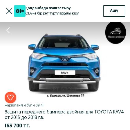
Қолданбада жалғастыру
Ашу
OLX-ке бір рет түрту арқылы кіру
жарияланған
бүгін 09:41
Защита переднего бампера двойная для TOYOTA RAV4
от 2013 до 2018 г.в.
163 700 тг.