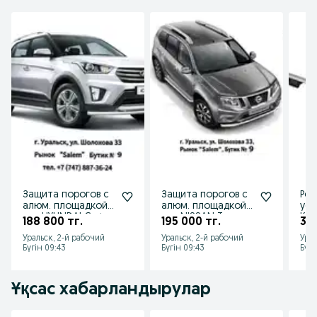
Защита порогов с
Защита порогов с
Рей
алюм. площадкой
алюм. площадкой
уси
для HYUNDAI Creta
для NISSAN Terrano
Kal
188 800 тг.
195 000 тг.
36 
от 2016 до 2020 г.в
от 2014 г.в.
201
Уральск, 2-й рабочий
Уральск, 2-й рабочий
Урал
Хэт
Бүгін 09:43
Бүгін 09:43
Бүгі
Ұқсас хабарландырулар