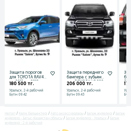
Защита порогов
Защита переднего
Защ
для TOYOTA RAV4
бампера с зубьями
бам
от 2013 до 2018 г.в.
для TOYOTA LC 200
TOY
180 500 тг.
206 000 тг.
173
от 2014 г.в.
150
Уральск, 2-й рабочий
Уральск, 2-й рабочий
Урал
г.в.
Бүгін 09:42
Бүгін 09:43
Бүгі
Негізгі
Көлік бөлшектері
Авто аксессуарлары
Багаж жүйелері
Багаж
жүйелері - Батыс-Қазақстан облысы
Багаж жүйелері - Уральск
Багаж
жүйелері - 2-й рабочий