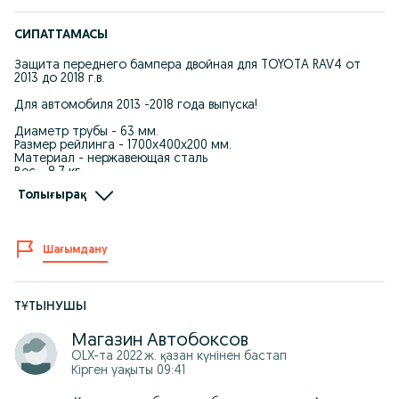
СИПАТТАМАСЫ
Защита переднего бампера двойная для TOYOTA RAV4 от
2013 до 2018 г.в.
Для автомобиля 2013 -2018 года выпуска!
Диаметр трубы - 63 мм.
Размер рейлинга - 1700х400х200 мм.
Материал - нержавеющая сталь
Вес - 8,7 кг.
Установка - устанавливается на специально разработанные
Толығырақ
силовые кронштейны.
Страна производства - Россия.
Режим работы: ПН-ВС: 09:00 до 18:00
Шағымдану
Самовывоз: г. Уральск, ул. Шолохова 33, Рынок "Salem" Бутик
№9
Доставка: Бесплатная доставка по Уральску от 35 000 тн.
ТҰТЫНУШЫ
В регионы отправляем через ТК: СДЭК, ПЭК, КИТ или другими
Магазин Автобоксов
удобными для Вас транспортными компаниями после 100%
OLX-та
2022 ж. қазан
күнінен бастап
оплаты заказа
Кірген уақыты 09:41
Оплата: KASPI рассрочка, Kaspi кредит, наличными, онлайн