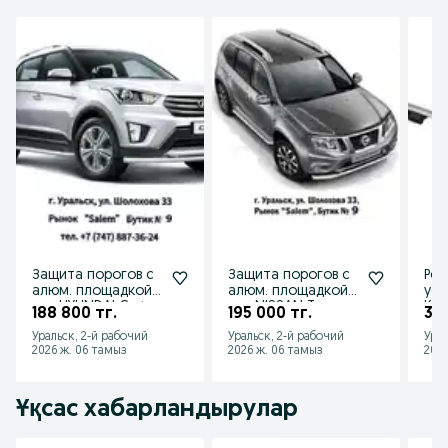
Защита порогов с
Защита порогов с
Рей
алюм. площадкой
алюм. площадкой
уси
для HYUNDAI Creta
для NISSAN Terrano
Kal
188 800 тг.
195 000 тг.
36 
от 2016 до 2020 г.в
от 2014 г.в.
201
Уральск, 2-й рабочий
Уральск, 2-й рабочий
Урал
Хэт
2026 ж. 06 тамыз
2026 ж. 06 тамыз
2026
Ұқсас хабарландырулар