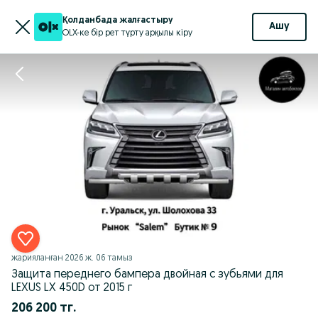
Қолданбада жалғастыру
Ашу
OLX-ке бір рет түрту арқылы кіру
жарияланған
2026 ж. 06 тамыз
Защита переднего бампера двойная с зубьями для
LEXUS LX 450D от 2015 г
206 200 тг.