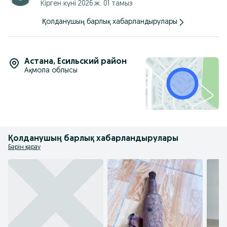
Кірген күні 2026 ж. 01 тамыз
Қолданушың барлық хабарландырулары
Астана
,
Есильский район
Ақмола облысы
Қолданушың барлық хабарландырулары
Бәрін қарау