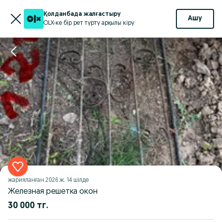
Қолданбада жалғастыру
Ашу
OLX-ке бір рет түрту арқылы кіру
жарияланған
2026 ж. 14 шілде
Железная решетка окон
30 000 тг.