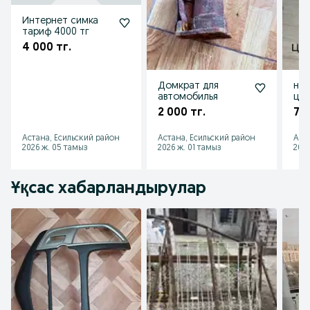
Интернет симка
тариф 4000 тг
4 000 тг.
Домкрат для
нат
автомобилья
циг
2 000 тг.
7 5
Астана, Есильский район
Астана, Есильский район
Аст
2026 ж. 05 тамыз
2026 ж. 01 тамыз
2026
Ұқсас хабарландырулар