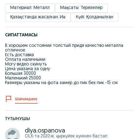
Материал: Металл
Мақсаты: Терезелер
Қазақстанда жасалған: Иә
Күйі: Қолданылған
СИПАТТАМАСЫ
В хорошем состоянии толстый придя качество металла
отличное
Есть доставка
Оплата наличными
Могу видео скинуть
Цена указана за одну
Большая 30000
Маленький 25000
Размеры указаны на фота замер до пик без пик -15 см
Шағымдану
ТҰТЫНУШЫ
diya.ospanova
OLX-та
2020 ж. қыркүйек
күнінен бастап