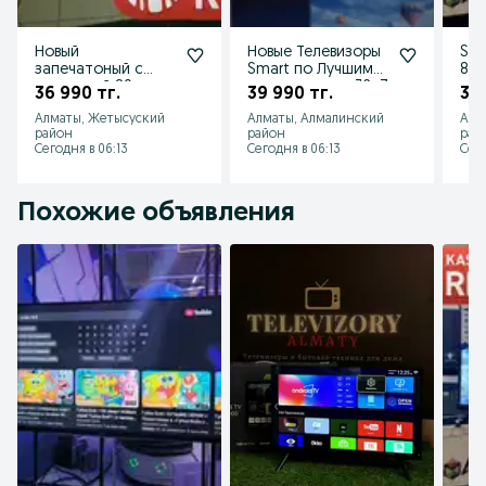
Новый
Новые Телевизоры
Sma
запечатоный с
Smart по Лучшим
80с
гарантией 80см
ценам модель 32е7
по 
36 990 тг.
39 990 тг.
39 
led tv тонкий usb
заб
Алматы, Жетысуский
Алматы, Алмалинский
Алм
hdmi не смарт
тел
район
район
рай
Сегодня в 06:13
Сегодня в 06:13
Сего
Похожие объявления