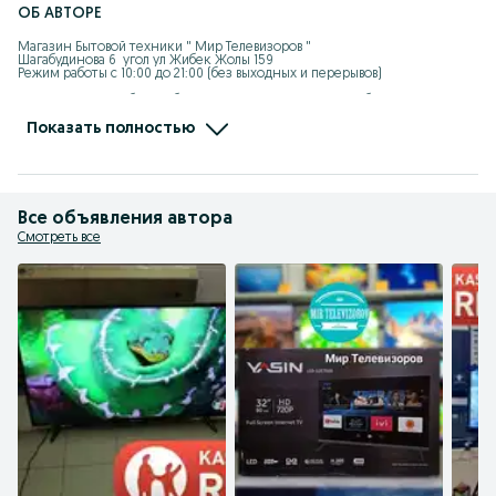
ОБ АВТОРЕ
Магазин Бытовой техники " Мир Телевизоров "

Шагабудинова 6  угол ул Жибек Жолы 159

Режим работы с 10:00 до 21:00 (без выходных и перерывов)

Лидер продаж в области быт  техники. У нас выгодно и безопасно 
покупать технику -мы даем полноценную гарантию на новую  технику. 
Наш магазины находится в Алматы.Караганда.Нур-Султан.Актобе

Показать полностью
Весь ассортимент товара вы можете посмотреть на  ОЛХ в рубрике 
"показать все" объявления автора !
Все объявления автора
Смотреть все