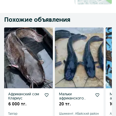
Похожие объявления
Африканский сом
Мальки
Ма
Клариус
африканского
афр
сома
со
6 000 тг.
20 тг.
10 
Талгар
Шымкент, Абайский район
Акт