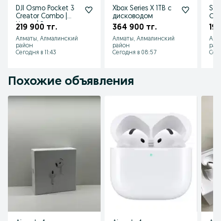
DJI Osmo Pocket 3
Xbox Series X 1TB с
Star
Creator Combo |
дисководом
Спу
Новая | В наличии
инт
219 900 тг.
364 900 тг.
199
В н
Алматы, Алмалинский
Алматы, Алмалинский
Алм
район
район
рай
Сегодня в 11:43
Сегодня в 08:57
Сего
Похожие объявления