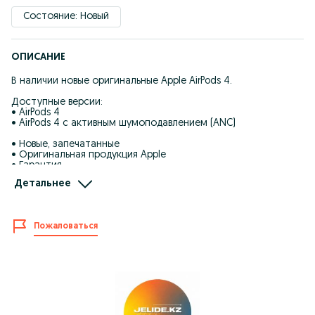
Состояние: Новый
ОПИСАНИЕ
В наличии новые оригинальные Apple AirPods 4.
Доступные версии:
• AirPods 4
• AirPods 4 с активным шумоподавлением (ANC)
• Новые, запечатанные
• Оригинальная продукция Apple
• Гарантия
• Проверка серийного номера на официальном сайте Apple
Детальнее
перед покупкой
• Проверка устройства при получении
Доставка по Алматы до двери.
Пожаловаться
Отправка по всему Казахстану.
Адрес:
г. Алматы, ЦУМ, 1 этаж, сектор В, витрина 7.
Instagram: Jelide.kz
Перед оформлением заказа уточняйте наличие и
актуальную стоимость. В связи с изменением курса доллара