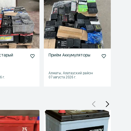
старый
Приём Аккумуляторы
Прие
Алматы, Алатауский район
Алмат
6 г.
07 августа 2026 г.
07 авгу