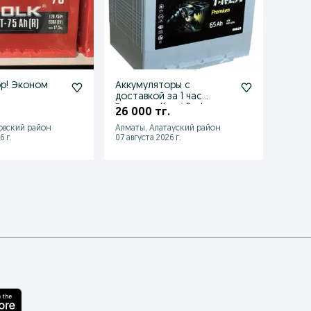
р! Эконом
Аккумуляторы с
Аккум
доставкой за 1 час
новы
Гарантия Kaspi Red
26 000 тг.
20 0
Обмен старого
овский район
Алматы, Алатауский район
им.Ба
6 г.
07 августа 2026 г.
14 июля