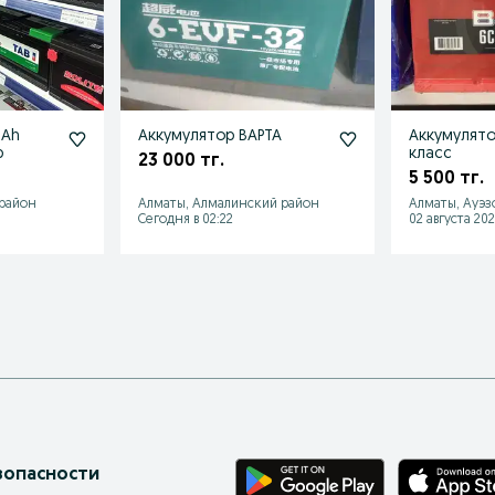
 Аh
Аккумулятор ВАРТА
Аккумулято
р
класс
23 000 тг.
5 500 тг.
 район
Алматы, Алмалинский район
Алматы, Ауэз
Сегодня в 02:22
02 августа 202
зопасности