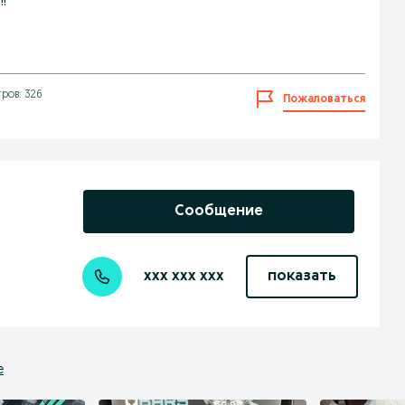
!
ров: 326
Пожаловаться
Сообщение
xxx xxx xxx
показать
е